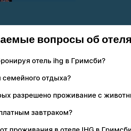
ваемые вопросы об отеля
бронируя отель ihg в Гримсби?
я семейного отдыха?
торых разрешено проживание с живот
есплатным завтраком?
от проживания в отеле IHG в Гримсб