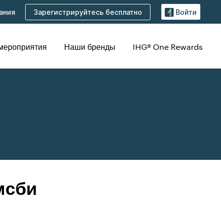
Зарегистрируйтесь бесплатно
ания
Войти
 мероприятия
Наши бренды
IHG® One Rewards
мсби