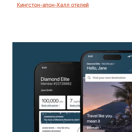
Кингстон-апон-Халл отелей