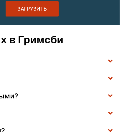
ЗАГРУЗИТЬ
х в Гримсби
ными?
и?