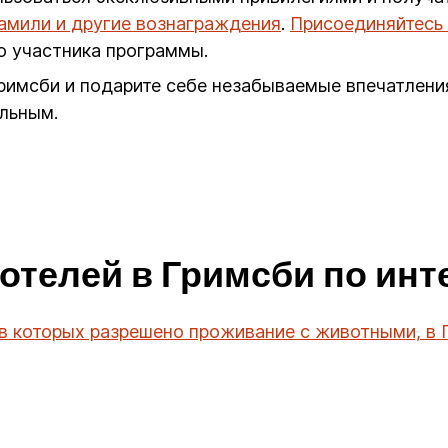
иамили и другие вознаграждения
.
Присоединяйтесь 
о участника программы.
римсби и подарите себе незабываемые впечатления
льным.
отелей в Гримсби по ин
 в которых разрешено проживание с животными, в 