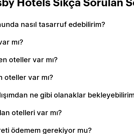
by Hotels Sıkça Sorulan S
unda nasıl tasarruf edebilirim?
var mı?
n oteller var mı?
 oteller var mı?
lışımdan ne gibi olanaklar bekleyebiliri
an otelleri var mı?
creti ödemem gerekiyor mu?