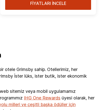
FİYATLARI İNCELE
n
r otele Grimsby sahip. Otellerimiz, her
sby İster lüks, ister butik, ister ekonomik
i web sitemiz veya mobil uygulamamız
 programımız
IHG One Rewards
üyesi olarak, her
lu milleri ve çeşitli başka ödüller için