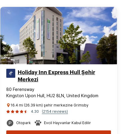
Holiday Inn Express Hull Şehir
Merkezi
80 Ferensway
Kingston Upon Hull, HU2 8LN, United Kingdom
16.4 mi (26.39 km) şehir merkezine Grimsby
4.30
(2154 reviews)
Otopark
Evcil Hayvanlar Kabul Edilir