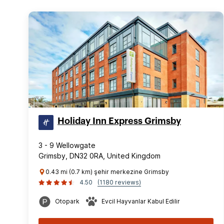
Holiday Inn Express Grimsby
3 - 9 Wellowgate
Grimsby, DN32 0RA, United Kingdom
0.43 mi (0.7 km) şehir merkezine Grimsby
4.50
(1180 reviews)
Otopark
Evcil Hayvanlar Kabul Edilir