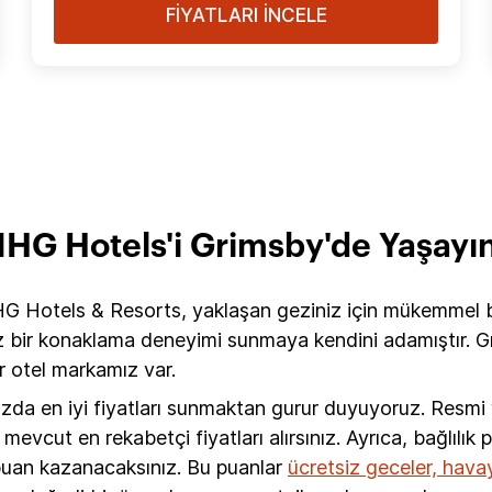
FİYATLARI İNCELE
IHG Hotels'i Grimsby'de Yaşayı
G Hotels & Resorts, yaklaşan geziniz için mükemmel bi
 bir konaklama deneyimi sunmaya kendini adamıştır. Grim
ir otel markamız var.
ızda en iyi fiyatları sunmaktan gurur duyuyoruz. Resm
vcut en rekabetçi fiyatları alırsınız. Ayrıca, bağlılık
 puan kazanacaksınız. Bu puanlar
ücretsiz geceler, havayo