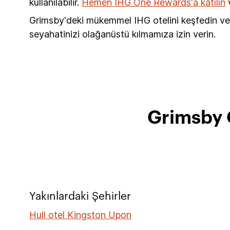
kullanılabilir.
Hemen IHG One Rewards'a katılın
v
Grimsby'deki mükemmel IHG otelini keşfedin ve 
seyahatinizi olağanüstü kılmamıza izin verin.
Grimsby O
Yakınlardaki Şehirler
Hull otel Kingston Upon