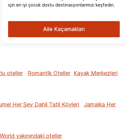
için en iyi çocuk dostu destinasyonlarımızı keşfedin.
Aile Kaçamakları
u oteller
Romantik Oteller
Kayak Merkezleri
mel Her Şey Dahil Tatil Köyleri
Jamaika Her
World yakınındaki oteller