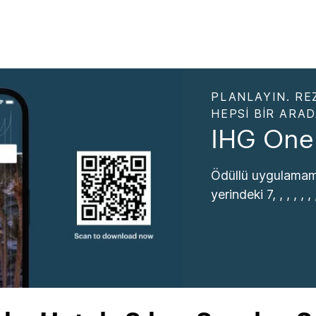
PLANLAYIN. RE
HEPSI BIR ARA
IHG One
Ödüllü uygulamamı
yerindeki 7, , , , , , , 