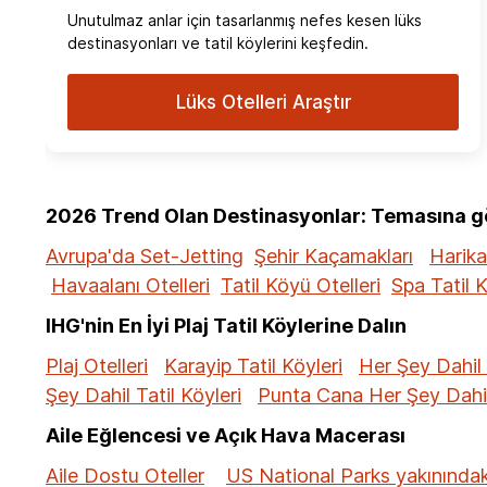
Unutulmaz anlar için tasarlanmış nefes kesen lüks
destinasyonları ve tatil köylerini keşfedin.
Lüks Otelleri Araştır
2026 Trend Olan Destinasyonlar: Temasına gör
Avrupa'da Set-Jetting
Şehir Kaçamakları
Harika
Havaalanı Otelleri
Tatil Köyü Otelleri
Spa Tatil K
IHG'nin En İyi Plaj Tatil Köylerine Dalın
Plaj Otelleri
Karayip Tatil Köyleri
Her Şey Dahil 
Şey Dahil Tatil Köyleri
Punta Cana Her Şey Dahil 
Aile Eğlencesi ve Açık Hava Macerası
Aile Dostu Oteller
US National Parks yakınındaki