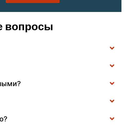
ые вопросы
тными?
о?