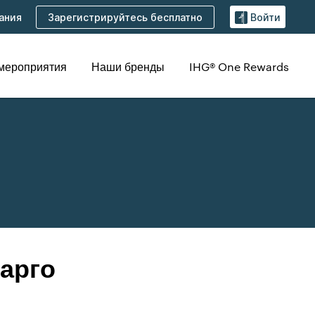
Зарегистрируйтесь бесплатно
ания
Войти
 мероприятия
Наши бренды
IHG® One Rewards
арго