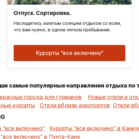
Отпуск. Сортировка.
Насладитесь залитым солнцем отдыхом со всем,
что вам нужно, в одном легком пребывании.
Курорты "все включено"
аши самые популярные направления отдыха по
красные города для гурманов
Новые отели и оте
ные курорты
Отели вблизи аэропортов
Отели вб
HG
 "все включено"
Курорты "все включено" в Канку
"все включено" в Пунта-Кане