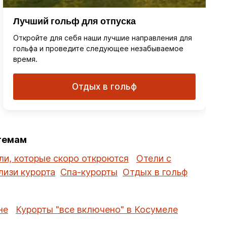
Лучший гольф для отпуска
Откройте для себя наши лучшие направления для
гольфа и проведите следующее незабываемое
время.
Отдых в гольф
 темам
ли, которые скоро откроются
Отели с
лизи курорта
Спа-курорты
Отдых в гольф
не
Курорты "все включено" в Косумеле