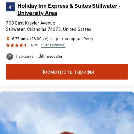
Holiday Inn Express & Suites Stillwater -
University Area
700 East Krayler Avenue
Stillwater, Oklahoma 74075, United States
16.77 миль (26.99 км) от центра города Perry
4.20
(597 reviews)
Парковка
Бассейн
Посмотреть тарифы