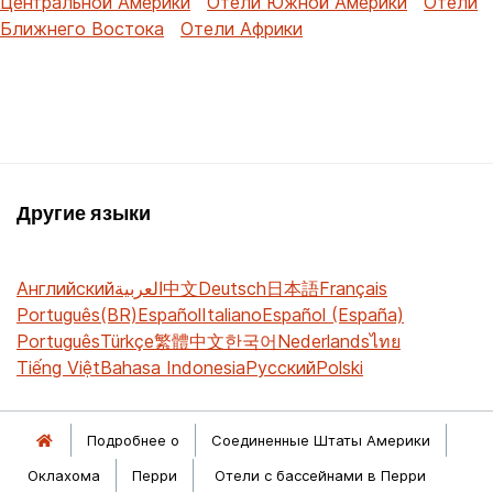
Центральной Америки
Отели Южной Америки
Отели
Ближнего Востока
Отели Африки
Другие языки
Английский
العربية
中文
Deutsch
日本語
Français
Português(BR)
Español
Italiano
Español (España)
Português
Türkçe
繁體中文
한국어
Nederlands
ไทย
Tiếng Việt
Bahasa Indonesia
Русский
Polski
Подробнее о
Соединенные Штаты Америки
Оклахома
Перри
Отели с бассейнами в Перри