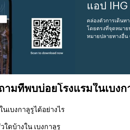
แอป IHG
คล่องตัวการเดินทา
โดยตรงที่จุดหมายป
หมายปลายทางอื่น
ถามที่พบบ่อยโรงแรมในเบงกาล
ในเบงกาลูรูได้อย่างไร
วใดบ้างใน เบงกาลูรู