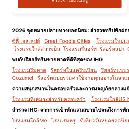
สำรวจโรงแรมหรู
2026 จุดหมายปลายทางยอดนิยม: สำรวจทริปพักผ่อนท
ซิตี้ เอสเคปส์
Great Foodie Cities
โรงแรมใหม่และ
โรงแรมใกล้สนามบิน
โรงแรมรีสอร์ท
รีสอร์ทสปา
พบกับรีสอร์ทริมชายหาดที่ดีที่สุดของ IHG
โรงแรมริมหาด
รีสอร์ทในแคริบเบียน
รีสอร์ทแบบร
Cozumel
รีสอร์ทแบบรวมค่าใช้จ่ายทุกอย่างในจาเ
ความสนุกสนานในครอบครัวและการผจญภัยกลางแจ
โรงแรมที่เหมาะสำหรับครอบครัว
โรงแรมใกล้US N
สำรวจ IHG: จากการเข้าพักแสนสบายไปจนถึงการพักผ
โรงแรมใกล้Me
โรงแรมหรู
ที่เที่ยววันหยุดยอดนิย