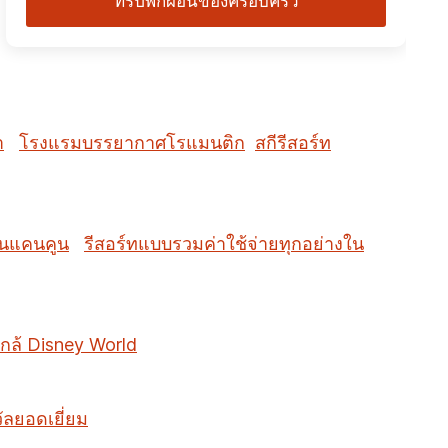
ทริปพักผ่อนของครอบครัว
ำ
โรงแรมบรรยากาศโรแมนติก
สกีรีสอร์ท
ในแคนคูน
รีสอร์ทแบบรวมค่าใช้จ่ายทุกอย่างใน
กล้ Disney World
วัลยอดเยี่ยม