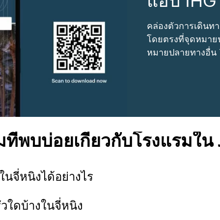
แอป IHG
คล่องตัวการเดินทา
โดยตรงที่จุดหมายป
หมายปลายทางอื่น
ที่พบบ่อยเกี่ยวกับโรงแรมใน 
นจี่หนิงได้อย่างไร
วใดบ้างในจี่หนิง