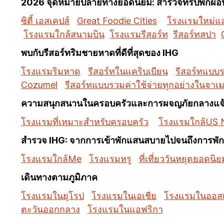
2026 จุดหมายปลายทางยอดนิยม: สำรวจทริปพักผ่อนท
ซิตี้ เอสเคปส์
Great Foodie Cities
โรงแรมใหม่และ
โรงแรมใกล้สนามบิน
โรงแรมรีสอร์ท
รีสอร์ทสปา
พบกับรีสอร์ทริมชายหาดที่ดีที่สุดของ IHG
โรงแรมริมหาด
รีสอร์ทในแคริบเบียน
รีสอร์ทแบบร
Cozumel
รีสอร์ทแบบรวมค่าใช้จ่ายทุกอย่างในจาเ
ความสนุกสนานในครอบครัวและการผจญภัยกลางแจ
โรงแรมที่เหมาะสำหรับครอบครัว
โรงแรมใกล้US N
สำรวจ IHG: จากการเข้าพักแสนสบายไปจนถึงการพักผ
โรงแรมใกล้Me
โรงแรมหรู
ที่เที่ยววันหยุดยอดนิย
เดินทางตามภูมิภาค
โรงแรมในยุโรป
โรงแรมในเอเชีย
โรงแรมในออสเ
ตะวันออกกลาง
โรงแรมในแอฟริกา