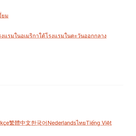
ี่ยม
รงแรมในอเมริกาใต้
โรงแรมในตะวันออกกลาง
rkçe
繁體中文
한국어
Nederlands
ไทย
Tiếng Việt