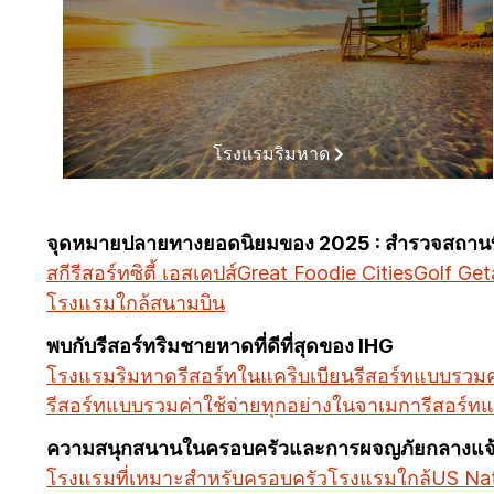
โรงแรมริมหาด
จุดหมายปลายทางยอดนิยมของ 2025 : สำรวจสถานที่
สกีรีสอร์ท
ซิตี้ เอสเคปส์
Great Foodie Cities
Golf Ge
โรงแรมใกล้สนามบิน
พบกับรีสอร์ทริมชายหาดที่ดีที่สุดของ IHG
โรงแรมริมหาด
รีสอร์ทในแคริบเบียน
รีสอร์ทแบบรวมค่
รีสอร์ทแบบรวมค่าใช้จ่ายทุกอย่างในจาเมกา
รีสอร์ท
ความสนุกสนานในครอบครัวและการผจญภัยกลางแจ
โรงแรมที่เหมาะสำหรับครอบครัว
โรงแรมใกล้US Nat