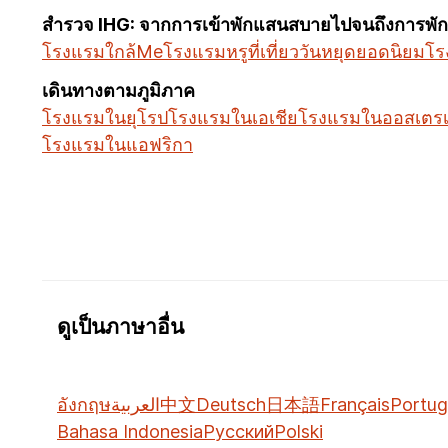
สำรวจ IHG: จากการเข้าพักแสนสบายไปจนถึงการพักผ
โรงแรมใกล้Me
โรงแรมหรู
ที่เที่ยววันหยุดยอดนิยม
โรง
เดินทางตามภูมิภาค
โรงแรมในยุโรป
โรงแรมในเอเชีย
โรงแรมในออสเตรเ
โรงแรมในแอฟริกา
ดูเป็นภาษาอื่น
อังกฤษ
العربية
中文
Deutsch
日本語
Français
Portug
Bahasa Indonesia
Русский
Polski