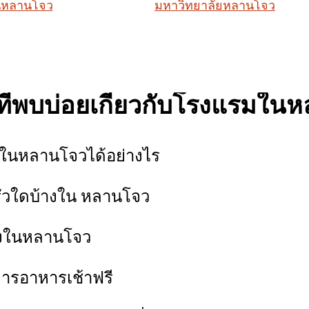
นหลานโจว
มหาวิทยาลัยหลานโจว
ี่พบบ่อยเกี่ยวกับโรงแรมใน
g ในหลานโจวได้อย่างไร
รัวใดบ้างใน หลานโจว
บ้างในหลานโจว
การอาหารเช้าฟรี