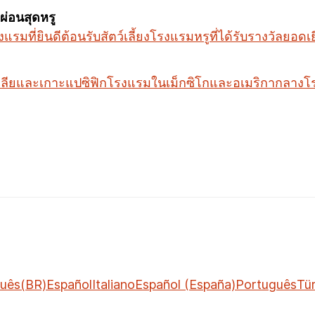
่อนสุดหรู
แรมที่ยินดีต้อนรับสัตว์เลี้ยง
โรงแรมหรูที่ได้รับรางวัลยอดเย
ลียและเกาะแปซิฟิก
โรงแรมในเม็กซิโกและอเมริกากลาง
โ
uês(BR)
Español
Italiano
Español (España)
Português
Tü