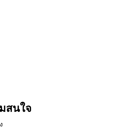
มสนใจ
ยง