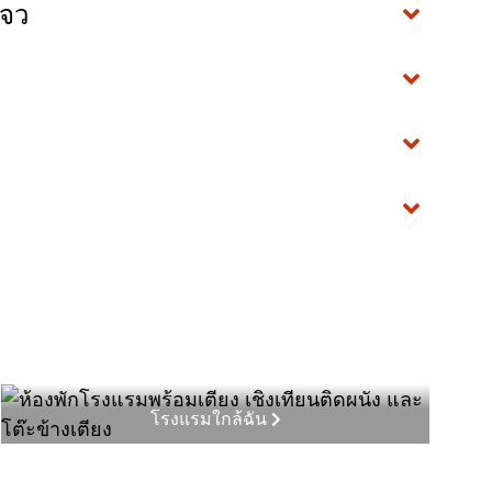
โจว
โรงแรมใกล้ฉัน