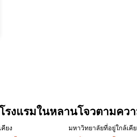
จโรงแรมในหลานโจวตามควา
เคียง
มหาวิทยาลัยที่อยู่ใกล้เคี