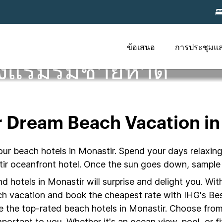
ข้อเสนอ
การประชุมแ
รงแรมริมชายหาด
r Dream Beach Vacation in
our beach hotels in Monastir. Spend your days relaxing
tir oceanfront hotel. Once the sun goes down, sample 
 hotels in Monastir will surprise and delight you. Wit
ach vacation and book the cheapest rate with IHG's Bes
e the top-rated beach hotels in Monastir. Choose from
portant to you. Whether it's an ocean view, pool, or fi