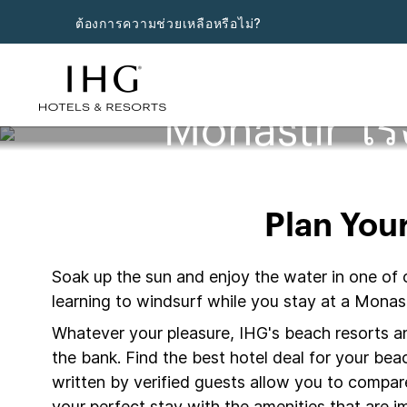
ต้องการความช่วยเหลือหรือไม่?
Monastir โ
Plan You
Soak up the sun and enjoy the water in one of 
learning to windsurf while you stay at a Monas
Whatever your pleasure, IHG's beach resorts and
the bank. Find the best hotel deal for your be
written by verified guests allow you to compar
your perfect stay with the amenities that are im