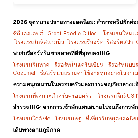
2026 จุดหมายปลายทางยอดนิยม: สำรวจทริปพักผ่อนท
ซิตี้ เอสเคปส์
Great Foodie Cities
โรงแรมใหม่และ
โรงแรมใกล้สนามบิน
โรงแรมรีสอร์ท
รีสอร์ทสปา
พบกับรีสอร์ทริมชายหาดที่ดีที่สุดของ IHG
โรงแรมริมหาด
รีสอร์ทในแคริบเบียน
รีสอร์ทแบบร
Cozumel
รีสอร์ทแบบรวมค่าใช้จ่ายทุกอย่างในจาเ
ความสนุกสนานในครอบครัวและการผจญภัยกลางแจ
โรงแรมที่เหมาะสำหรับครอบครัว
โรงแรมใกล้US N
สำรวจ IHG: จากการเข้าพักแสนสบายไปจนถึงการพักผ
โรงแรมใกล้Me
โรงแรมหรู
ที่เที่ยววันหยุดยอดนิย
เดินทางตามภูมิภาค