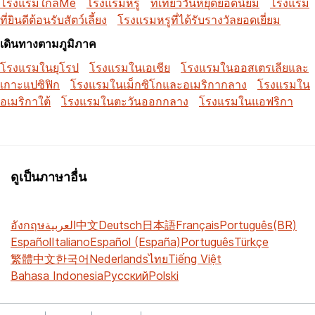
โรงแรมใกล้Me
โรงแรมหรู
ที่เที่ยววันหยุดยอดนิยม
โรงแรม
ที่ยินดีต้อนรับสัตว์เลี้ยง
โรงแรมหรูที่ได้รับรางวัลยอดเยี่ยม
เดินทางตามภูมิภาค
โรงแรมในยุโรป
โรงแรมในเอเชีย
โรงแรมในออสเตรเลียและ
เกาะแปซิฟิก
โรงแรมในเม็กซิโกและอเมริกากลาง
โรงแรมใน
อเมริกาใต้
โรงแรมในตะวันออกกลาง
โรงแรมในแอฟริกา
ดูเป็นภาษาอื่น
อังกฤษ
العربية
中文
Deutsch
日本語
Français
Português(BR)
Español
Italiano
Español (España)
Português
Türkçe
繁體中文
한국어
Nederlands
ไทย
Tiếng Việt
Bahasa Indonesia
Русский
Polski