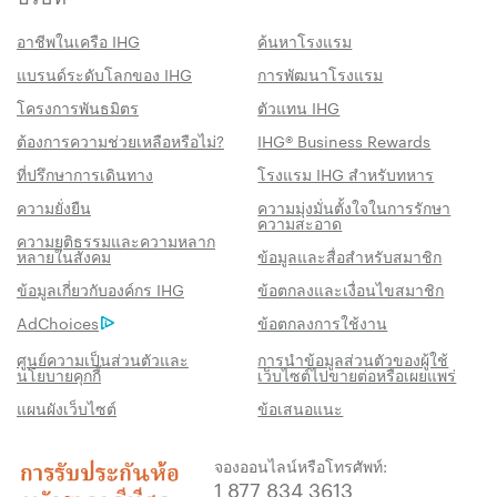
อาชีพในเครือ IHG
ค้นหาโรงแรม
แบรนด์ระดับโลกของ IHG
การพัฒนาโรงแรม
โครงการพันธมิตร
ตัวแทน IHG
ต้องการความช่วยเหลือหรือไม่?
IHG® Business Rewards
ที่ปรึกษาการเดินทาง
โรงแรม IHG สำหรับทหาร
ความยั่งยืน
ความมุ่งมั่นตั้งใจในการรักษา
ความสะอาด
ความยุติธรรมและความหลาก
หลายในสังคม
ข้อมูลและสื่อสำหรับสมาชิก
สิทธิประโชน์เมื่อจองกับเรา
ข้อมูลเกี่ยวกับองค์กร IHG
ข้อตกลงและเงื่อนไขสมาชิก
AdChoices
ข้อตกลงการใช้งาน
การรับประกันห้องพักราคาดีที่สุด
เราสัญญาว่าคุณจะได้รับราคาต่ำที่สุดทาง
ศูนย์ความเป็นส่วนตัวและ
การนำข้อมูลส่วนตัวของผู้ใช้
นโยบายคุกกี้
เว็บไซต์ไปขายต่อหรือเผยแพร่
ออนไลน์ มิฉะนั้น เราจะปรับให้ตรงกับราคาที่ถูก
แผนผังเว็บไซต์
ข้อเสนอแนะ
กว่า พร้อมให้คะแนน IHG® One Rewards แก่
คุณถึงห้าเท่า สูงสุด 40,000 คะแนน
จองออนไลน์หรือโทรศัพท์:
รับประกันการจองทางออนไลน์
1 877 834 3613