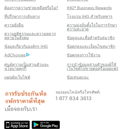
ต้องการความช่วยเหลือหรือไม่?
IHG® Business Rewards
ที่ปรึกษาการเดินทาง
โรงแรม IHG สำหรับทหาร
ความยั่งยืน
ความมุ่งมั่นตั้งใจในการรักษา
ความสะอาด
ความยุติธรรมและความหลาก
หลายในสังคม
ข้อมูลและสื่อสำหรับสมาชิก
สิทธิประโชน์เมื่อจองกับเรา
ข้อมูลเกี่ยวกับองค์กร IHG
ข้อตกลงและเงื่อนไขสมาชิก
AdChoices
ข้อตกลงการใช้งาน
การรับประกันห้องพักราคาดีที่สุด
เราสัญญาว่าคุณจะได้รับราคาต่ำที่สุดทาง
ศูนย์ความเป็นส่วนตัวและ
การนำข้อมูลส่วนตัวของผู้ใช้
นโยบายคุกกี้
เว็บไซต์ไปขายต่อหรือเผยแพร่
ออนไลน์ มิฉะนั้น เราจะปรับให้ตรงกับราคาที่ถูก
แผนผังเว็บไซต์
ข้อเสนอแนะ
กว่า พร้อมให้คะแนน IHG® One Rewards แก่
คุณถึงห้าเท่า สูงสุด 40,000 คะแนน
จองออนไลน์หรือโทรศัพท์:
รับประกันการจองทางออนไลน์
1 877 834 3613
รับประกันห้องพักของคุณแล้ว
ไม่มีค่าธรรมเนียมการจอง!
เราไม่คิดค่าธรรมเนียมการจองสำหรับการจอง
โดยตรงกับเรา