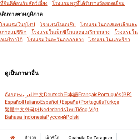
ที่ยินดีต้อนรับสัตว์เลี้ยง
โรงแรมหรูที่ได้รับรางวัลยอดเยี่ยม
เดินทางตามภูมิภาค
โรงแรมในยุโรป
โรงแรมในเอเชีย
โรงแรมในออสเตรเลียและ
เกาะแปซิฟิก
โรงแรมในเม็กซิโกและอเมริกากลาง
โรงแรมใน
อเมริกาใต้
โรงแรมในตะวันออกกลาง
โรงแรมในแอฟริกา
ดูเป็นภาษาอื่น
อังกฤษ
العربية
中文
Deutsch
日本語
Français
Português(BR)
Español
Italiano
Español (España)
Português
Türkçe
繁體中文
한국어
Nederlands
ไทย
Tiếng Việt
Bahasa Indonesia
Русский
Polski
สำรวจ
เม็กซิโก
Coahuila De Zaragoza