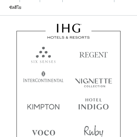
ซัลตีโย