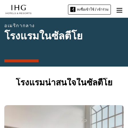
ลงชื่อเข้าใช้ / เข้าร่วม
อเมริกากลาง
โรงแรมในซัลตีโย
โรงแรมน่าสนใจในซัลตีโย