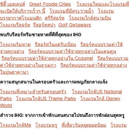
ซิตี้ เอสเคปส์
Great Foodie Cities
โรงแรมใหม่และโรงแรมที่
จะเปิดให้บริการเร็วๆ นี้
โรงแรมที่มีสระว่ายน้ำ
โรงแรม
บรรยากาศโรแมนติก
สกีรีสอร์ท
โรงแรมใกล้สนามบิน
โรงแรมรีสอร์ท
รีสอร์ทสปา
Golf Getaways
พบกับรีสอร์ทริมชายหาดที่ดีที่สุดของ IHG
โรงแรมริมหาด
รีสอร์ทในแคริบเบียน
รีสอร์ทแบบรวมค่าใช้
จ่ายทุกอย่าง
รีสอร์ทแบบรวมค่าใช้จ่ายทุกอย่างในแคนคูน
รีสอร์ทแบบรวมค่าใช้จ่ายทุกอย่างใน Cozumel
รีสอร์ทแบบรวม
ค่าใช้จ่ายทุกอย่างในจาเมกา
รีสอร์ทแบบรวมค่าใช้จ่ายทุกอย่าง
ในปุนตาคานา
ความสนุกสนานในครอบครัวและการผจญภัยกลางแจ้ง
โรงแรมที่เหมาะสำหรับครอบครัว
โรงแรมใกล้US National
Parks
โรงแรมใกล้US Theme Parks
โรงแรมใกล้ Disney
World
สำรวจ IHG: จากการเข้าพักแสนสบายไปจนถึงการพักผ่อนสุดหรู
โรงแรมใกล้Me
โรงแรมหรู
ที่เที่ยววันหยุดยอดนิยม
โรงแรม