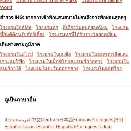
Parks
โรงแรมใกล้US Theme Parks
โรงแรมใกล้ Disney
World
สำรวจ IHG: จากการเข้าพักแสนสบายไปจนถึงการพักผ่อนสุดหรู
โรงแรมใกล้Me
โรงแรมหรู
ที่เที่ยววันหยุดยอดนิยม
โรงแรม
ที่ยินดีต้อนรับสัตว์เลี้ยง
โรงแรมหรูที่ได้รับรางวัลยอดเยี่ยม
เดินทางตามภูมิภาค
โรงแรมในยุโรป
โรงแรมในเอเชีย
โรงแรมในออสเตรเลียและ
เกาะแปซิฟิก
โรงแรมในเม็กซิโกและอเมริกากลาง
โรงแรมใน
อเมริกาใต้
โรงแรมในตะวันออกกลาง
โรงแรมในแอฟริกา
ดูเป็นภาษาอื่น
อังกฤษ
العربية
中文
Deutsch
日本語
Français
Português(BR)
Español
Italiano
Español (España)
Português
Türkçe