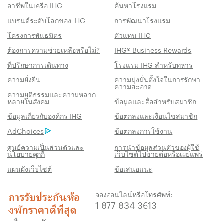
อาชีพในเครือ IHG
ค้นหาโรงแรม
แบรนด์ระดับโลกของ IHG
การพัฒนาโรงแรม
โครงการพันธมิตร
ตัวแทน IHG
ต้องการความช่วยเหลือหรือไม่?
IHG® Business Rewards
ที่ปรึกษาการเดินทาง
โรงแรม IHG สำหรับทหาร
ความยั่งยืน
ความมุ่งมั่นตั้งใจในการรักษา
ความสะอาด
ความยุติธรรมและความหลาก
หลายในสังคม
ข้อมูลและสื่อสำหรับสมาชิก
สิทธิประโชน์เมื่อจองกับเรา
ข้อมูลเกี่ยวกับองค์กร IHG
ข้อตกลงและเงื่อนไขสมาชิก
AdChoices
ข้อตกลงการใช้งาน
การรับประกันห้องพักราคาดีที่สุด
เราสัญญาว่าคุณจะได้รับราคาต่ำที่สุดทาง
ศูนย์ความเป็นส่วนตัวและ
การนำข้อมูลส่วนตัวของผู้ใช้
นโยบายคุกกี้
เว็บไซต์ไปขายต่อหรือเผยแพร่
ออนไลน์ มิฉะนั้น เราจะปรับให้ตรงกับราคาที่ถูก
แผนผังเว็บไซต์
ข้อเสนอแนะ
กว่า พร้อมให้คะแนน IHG® One Rewards แก่
คุณถึงห้าเท่า สูงสุด 40,000 คะแนน
จองออนไลน์หรือโทรศัพท์:
รับประกันการจองทางออนไลน์
1 877 834 3613
รับประกันห้องพักของคุณแล้ว