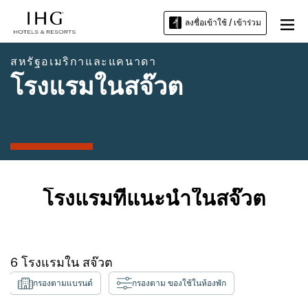
ลงชื่อเข้าใช้ / เข้าร่วม
สหรัฐอเมริกาและแคนาดา
โรงแรมในสจ๊วต
โรงแรมที่แนะนำในสจ๊วต
6
โรงแรมใน
สจ๊วต
กรองตามแบรนด์
กรองตาม ของใช้ในห้องพัก