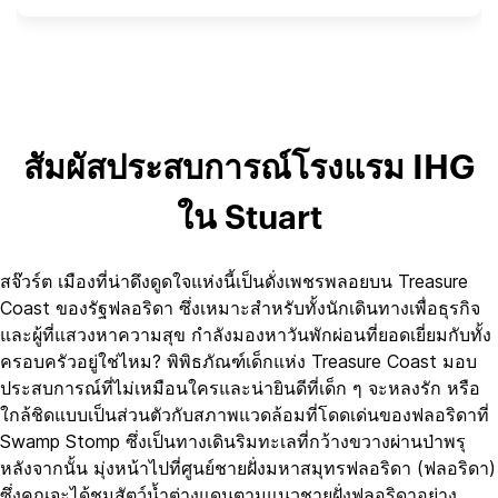
สัมผัสประสบการณ์โรงแรม IHG
ใน Stuart
สจ๊วร์ต เมืองที่น่าดึงดูดใจแห่งนี้เป็นดั่งเพชรพลอยบน Treasure
Coast ของรัฐฟลอริดา ซึ่งเหมาะสำหรับทั้งนักเดินทางเพื่อธุรกิจ
และผู้ที่แสวงหาความสุข กำลังมองหาวันพักผ่อนที่ยอดเยี่ยมกับทั้ง
ครอบครัวอยู่ใช่ไหม? พิพิธภัณฑ์เด็กแห่ง Treasure Coast มอบ
ประสบการณ์ที่ไม่เหมือนใครและน่ายินดีที่เด็ก ๆ จะหลงรัก หรือ
ใกล้ชิดแบบเป็นส่วนตัวกับสภาพแวดล้อมที่โดดเด่นของฟลอริดาที่
Swamp Stomp ซึ่งเป็นทางเดินริมทะเลที่กว้างขวางผ่านป่าพรุ
หลังจากนั้น มุ่งหน้าไปที่ศูนย์ชายฝั่งมหาสมุทรฟลอริดา (ฟลอริดา)
ซึ่งคุณจะได้ชมสัตว์น้ำต่างแดนตามแนวชายฝั่งฟลอริดาอย่าง