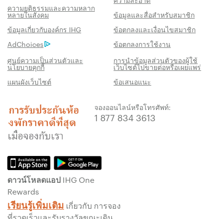
ความยุติธรรมและความหลาก
หลายในสังคม
ข้อมูลและสื่อสำหรับสมาชิก
สิทธิประโชน์เมื่อจองกับเรา
ข้อมูลเกี่ยวกับองค์กร IHG
ข้อตกลงและเงื่อนไขสมาชิก
AdChoices
ข้อตกลงการใช้งาน
การรับประกันห้องพักราคาดีที่สุด
เราสัญญาว่าคุณจะได้รับราคาต่ำที่สุดทาง
ศูนย์ความเป็นส่วนตัวและ
การนำข้อมูลส่วนตัวของผู้ใช้
นโยบายคุกกี้
เว็บไซต์ไปขายต่อหรือเผยแพร่
ออนไลน์ มิฉะนั้น เราจะปรับให้ตรงกับราคาที่ถูก
แผนผังเว็บไซต์
ข้อเสนอแนะ
กว่า พร้อมให้คะแนน IHG® One Rewards แก่
คุณถึงห้าเท่า สูงสุด 40,000 คะแนน
จองออนไลน์หรือโทรศัพท์:
รับประกันการจองทางออนไลน์
1 877 834 3613
รับประกันห้องพักของคุณแล้ว
ไม่มีค่าธรรมเนียมการจอง!
เราไม่คิดค่าธรรมเนียมการจองสำหรับการจอง
โดยตรงกับเรา
ดาวน์โหลดแอป IHG One
ข้อมูลส่วนบุคคล และการรักษาความปลอดภัย
Rewards
เว็บไซต์
เรียนรู้เพิ่มเติม
เกี่ยวกับ การจอง
IHG ดำเนินการด้านความเป็นส่วนตัวอย่างจริงจัง
ที่รวดเร็วและรับรางวัลขณะเดิน