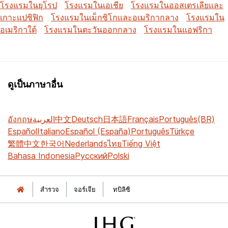
โรงแรมในยุโรป
โรงแรมในเอเชีย
โรงแรมในออสเตรเลียและ
เกาะแปซิฟิก
โรงแรมในเม็กซิโกและอเมริกากลาง
โรงแรมใน
อเมริกาใต้
โรงแรมในตะวันออกกลาง
โรงแรมในแอฟริกา
ดูเป็นภาษาอื่น
อังกฤษ
العربية
中文
Deutsch
日本語
Français
Português(BR)
Español
Italiano
Español (España)
Português
Türkçe
繁體中文
한국어
Nederlands
ไทย
Tiếng Việt
Bahasa Indonesia
Русский
Polski
สำรวจ
จอร์เจีย
ทบิลิซิ