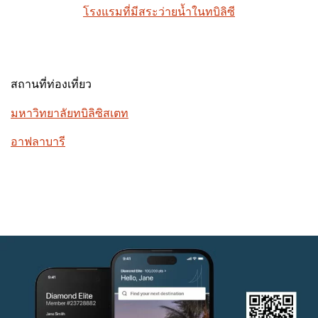
โรงแรมที่มีสระว่ายน้ำในทบิลิซี
สถานที่ท่องเที่ยว
มหาวิทยาลัยทบิลิซิสเตท
อาฟลาบารี