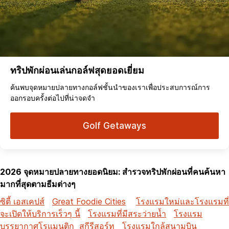
ทริปพักผ่อนเล่นกอล์ฟสุดยอดเยี่ยม
ค้นพบจุดหมายปลายทางกอล์ฟชั้นนำของเราเพื่อประสบการณ์การ
ออกรอบครั้งต่อไปที่น่าจดจำ
Golf Getaways
2026 จุดหมายปลายทางยอดนิยม: สำรวจทริปพักผ่อนที่คนค้นหา
มากที่สุดตามธีมต่างๆ
ซิตี้ เอสเคปส์
Great Foodie Cities
โรงแรมใหม่และโรงแรมที่
จะเปิดให้บริการเร็วๆ นี้
โรงแรมที่มีสระว่ายน้ำ
โรงแรม
บรรยากาศโรแมนติก
สกีรีสอร์ท
โรงแรมใกล้สนามบิน