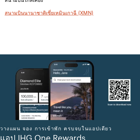
สนามบินใกล้เคียง
สนามบินนานาชาติเซี่ยเหมินเกาฉี (XMN)
วางแผน จอง การเข้าพัก ครบจบในแอปเดียว
แอป IHG One Rewards