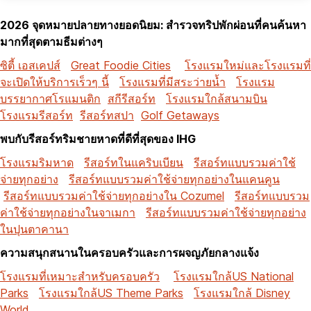
2026 จุดหมายปลายทางยอดนิยม: สำรวจทริปพักผ่อนที่คนค้นหา
มากที่สุดตามธีมต่างๆ
ซิตี้ เอสเคปส์
Great Foodie Cities
โรงแรมใหม่และโรงแรมที่
จะเปิดให้บริการเร็วๆ นี้
โรงแรมที่มีสระว่ายน้ำ
โรงแรม
บรรยากาศโรแมนติก
สกีรีสอร์ท
โรงแรมใกล้สนามบิน
โรงแรมรีสอร์ท
รีสอร์ทสปา
Golf Getaways
พบกับรีสอร์ทริมชายหาดที่ดีที่สุดของ IHG
โรงแรมริมหาด
รีสอร์ทในแคริบเบียน
รีสอร์ทแบบรวมค่าใช้
จ่ายทุกอย่าง
รีสอร์ทแบบรวมค่าใช้จ่ายทุกอย่างในแคนคูน
รีสอร์ทแบบรวมค่าใช้จ่ายทุกอย่างใน Cozumel
รีสอร์ทแบบรวม
ค่าใช้จ่ายทุกอย่างในจาเมกา
รีสอร์ทแบบรวมค่าใช้จ่ายทุกอย่าง
ในปุนตาคานา
ความสนุกสนานในครอบครัวและการผจญภัยกลางแจ้ง
โรงแรมที่เหมาะสำหรับครอบครัว
โรงแรมใกล้US National
Parks
โรงแรมใกล้US Theme Parks
โรงแรมใกล้ Disney
World