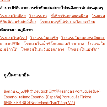
สำรวจ IHG: จากการเข้าพักแสนสบายไปจนถึงการพักผ่อนสุดหรู
โรงแรมใกล้Me
โรงแรมหรู
ที่เที่ยววันหยุดยอดนิยม
โรงแรม
ที่ยินดีต้อนรับสัตว์เลี้ยง
โรงแรมหรูที่ได้รับรางวัลยอดเยี่ยม
เดินทางตามภูมิภาค
โรงแรมในยุโรป
โรงแรมในเอเชีย
โรงแรมในออสเตรเลียและ
เกาะแปซิฟิก
โรงแรมในเม็กซิโกและอเมริกากลาง
โรงแรมใน
อเมริกาใต้
โรงแรมในตะวันออกกลาง
โรงแรมในแอฟริกา
ดูเป็นภาษาอื่น
อังกฤษ
العربية
中文
Deutsch
日本語
Français
Português(BR)
Español
Italiano
Español (España)
Português
Türkçe
繁體中文
한국어
Nederlands
ไทย
Tiếng Việt