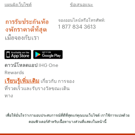
แผนผังเว็บไซต์
ข้อเสนอแนะ
กว่า พร้อมให้คะแนน IHG® One Rewards แก่
คุณถึงห้าเท่า สูงสุด 40,000 คะแนน
จองออนไลน์หรือโทรศัพท์:
รับประกันการจองทางออนไลน์
1 877 834 3613
รับประกันห้องพักของคุณแล้ว
ไม่มีค่าธรรมเนียมการจอง!
เราไม่คิดค่าธรรมเนียมการจองสำหรับการจอง
โดยตรงกับเรา
ดาวน์โหลดแอป IHG One
ข้อมูลส่วนบุคคล และการรักษาความปลอดภัย
Rewards
เว็บไซต์
เรียนรู้เพิ่มเติม
เกี่ยวกับ การจอง
IHG ดำเนินการด้านความเป็นส่วนตัวอย่างจริงจัง
ที่รวดเร็วและรับรางวัลขณะเดิน
เพื่อคุ้มครองคุณ ข้อมูลส่วนบุคคลทั้งหมดที่คุณให้
ทาง
จะมีการเข้ารหัส และปลอดภัย
เพื่อให้มั่นใจว่าเรามอบประสบการณ์ที่ดีที่สุดแก่คุณบนเว็บไซต์ เราใช้การแปลด้วย
คอมพิวเตอร์สำหรับเนื้อหาบางส่วนที่แสดงในหน้านี้