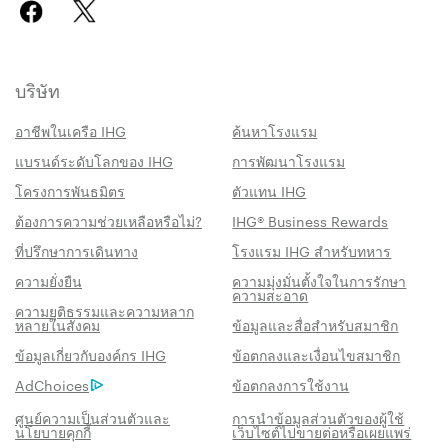
บริษัท
อาชีพในเครือ IHG
ค้นหาโรงแรม
แบรนด์ระดับโลกของ IHG
การพัฒนาโรงแรม
โครงการพันธมิตร
ตัวแทน IHG
ต้องการความช่วยเหลือหรือไม่?
IHG® Business Rewards
ที่ปรึกษาการเดินทาง
โรงแรม IHG สำหรับทหาร
ความยั่งยืน
ความมุ่งมั่นตั้งใจในการรักษา
ความสะอาด
ความยุติธรรมและความหลาก
หลายในสังคม
ข้อมูลและสื่อสำหรับสมาชิก
สิทธิประโชน์เมื่อจองกับเรา
ข้อมูลเกี่ยวกับองค์กร IHG
ข้อตกลงและเงื่อนไขสมาชิก
AdChoices
ข้อตกลงการใช้งาน
การรับประกันห้องพักราคาดีที่สุด
เราสัญญาว่าคุณจะได้รับราคาต่ำที่สุดทาง
ศูนย์ความเป็นส่วนตัวและ
การนำข้อมูลส่วนตัวของผู้ใช้
นโยบายคุกกี้
เว็บไซต์ไปขายต่อหรือเผยแพร่
ออนไลน์ มิฉะนั้น เราจะปรับให้ตรงกับราคาที่ถูก