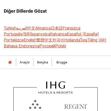
Diğer Dillerde Gözat
Turkish
العربية
中文
Almanca
日本語
Fransızca
Português(BR)
İspanyolca
İtalyanca
Español (España)
Portekizce
English
繁體中文
한국어
Hollanda
ไทย
Tiếng Việt
Bahasa Endonezya
Русский
Polski
Araştır
Belçika
Brugge