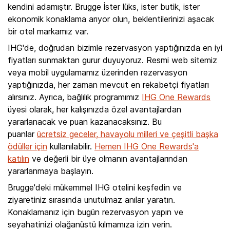
kendini adamıştır. Brugge İster lüks, ister butik, ister
ekonomik konaklama arıyor olun, beklentilerinizi aşacak
bir otel markamız var.
IHG'de, doğrudan bizimle rezervasyon yaptığınızda en iyi
fiyatları sunmaktan gurur duyuyoruz. Resmi web sitemiz
veya mobil uygulamamız üzerinden rezervasyon
yaptığınızda, her zaman mevcut en rekabetçi fiyatları
alırsınız. Ayrıca, bağlılık programımız
IHG One Rewards
üyesi olarak, her kalışınızda özel avantajlardan
yararlanacak ve puan kazanacaksınız. Bu
puanlar
ücretsiz geceler, havayolu milleri ve çeşitli başka
ödüller için
kullanılabilir.
Hemen IHG One Rewards'a
katılın
ve değerli bir üye olmanın avantajlarından
yararlanmaya başlayın.
Brugge'deki mükemmel IHG otelini keşfedin ve
ziyaretiniz sırasında unutulmaz anılar yaratın.
Konaklamanız için bugün rezervasyon yapın ve
seyahatinizi olağanüstü kılmamıza izin verin.