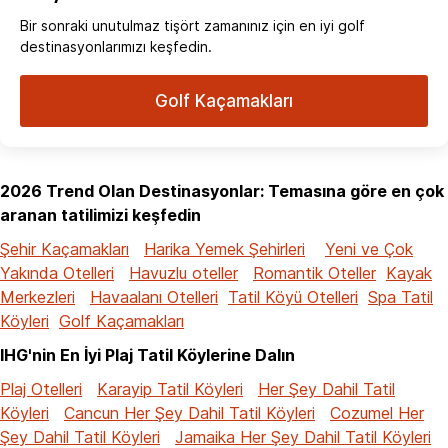
Bir sonraki unutulmaz tişört zamanınız için en iyi golf
destinasyonlarımızı keşfedin.
Golf Kaçamakları
2026 Trend Olan Destinasyonlar: Temasına göre en çok
aranan tatilimizi keşfedin
Şehir Kaçamakları
Harika Yemek Şehirleri
Yeni ve Çok
Yakında Otelleri
Havuzlu oteller
Romantik Oteller
Kayak
Merkezleri
Havaalanı Otelleri
Tatil Köyü Otelleri
Spa Tatil
Köyleri
Golf Kaçamakları
IHG'nin En İyi Plaj Tatil Köylerine Dalın
Plaj Otelleri
Karayip Tatil Köyleri
Her Şey Dahil Tatil
Köyleri
Cancun Her Şey Dahil Tatil Köyleri
Cozumel Her
Şey Dahil Tatil Köyleri
Jamaika Her Şey Dahil Tatil Köyleri