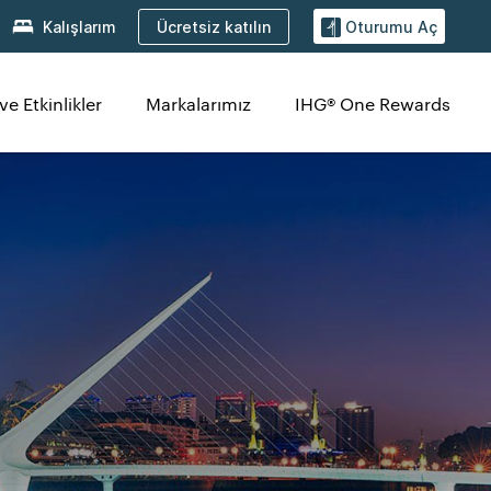
Ücretsiz katılın
Kalışlarım
Oturumu Aç
ve Etkinlikler
Markalarımız
IHG® One Rewards