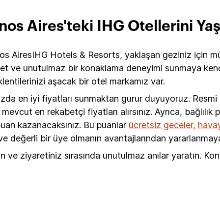
os Aires'teki IHG Otellerini Ya
nos AiresIHG Hotels & Resorts, yaklaşan geziniz için m
zmet ve unutulmaz bir konaklama deneyimi sunmaya kendin
lentilerinizi aşacak bir otel markamız var.
ızda en iyi fiyatları sunmaktan gurur duyuyoruz. Resm
vcut en rekabetçi fiyatları alırsınız. Ayrıca, bağlılık
 puan kazanacaksınız. Bu puanlar
ücretsiz geceler, havayo
e değerli bir üye olmanın avantajlarından yararlanmaya
n ve ziyaretiniz sırasında unutulmaz anılar yaratın. K