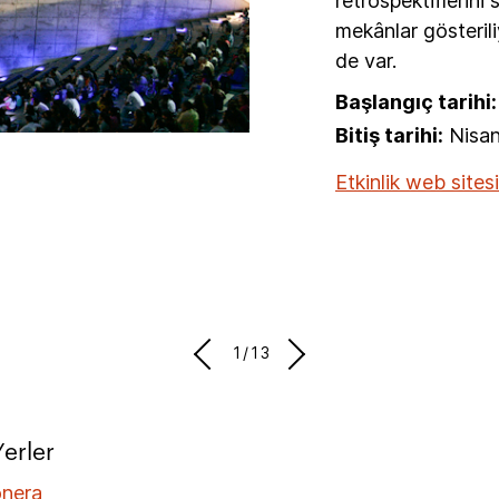
retrospektiflerini 
mekânlar gösterili
de var.
Başlangıç tarihi:
Bitiş tarihi:
Nisan
Etkinlik web sitesi
1/13
Yerler
nera