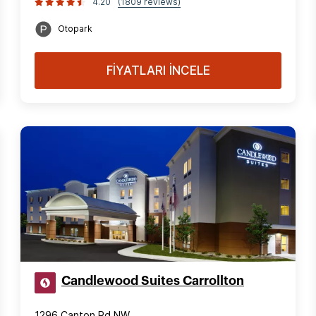
4.20
(1809 reviews)
Otopark
FİYATLARI İNCELE
Candlewood Suites Carrollton
1296 Canton Rd NW