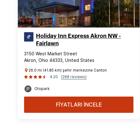
Holiday Inn Express Akron NW -
Fairlawn
3150 West Market Street
Akron, Ohio 44333, United States
26.0 mi (41.85 km) şehir merkezine Canton
4.20
(288 reviews)
Otopark
FİYATLARI İNCELE