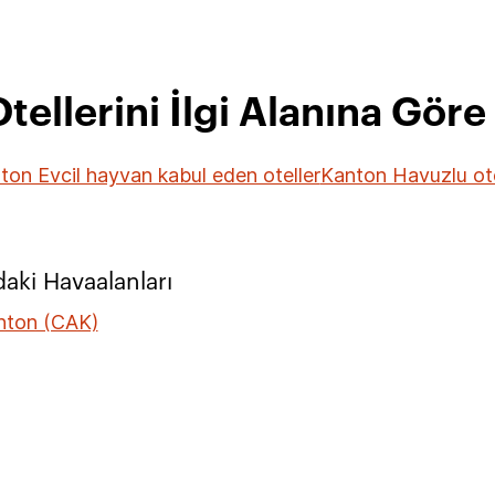
tellerini İlgi Alanına Göre
ton Evcil hayvan kabul eden oteller
Kanton Havuzlu ote
daki Havaalanları
nton (CAK)