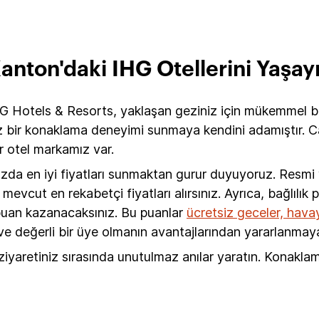
anton'daki IHG Otellerini Yaşay
G Hotels & Resorts, yaklaşan geziniz için mükemmel bir
 bir konaklama deneyimi sunmaya kendini adamıştır. Can
ir otel markamız var.
ızda en iyi fiyatları sunmaktan gurur duyuyoruz. Resm
vcut en rekabetçi fiyatları alırsınız. Ayrıca, bağlılık
 puan kazanacaksınız. Bu puanlar
ücretsiz geceler, havayo
e değerli bir üye olmanın avantajlarından yararlanmaya
iyaretiniz sırasında unutulmaz anılar yaratın. Konakla