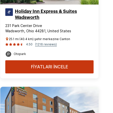
Holiday Inn Express & Suites
Wadsworth
231 Park Center Drive
Wadsworth, Ohio 44281, United States
25.1 mi (40.4 km) şehir merkezine Canton
4.50
(1216 reviews)
Otopark
FİYATLARI İNCELE