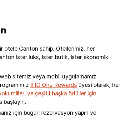
ın
 otele Canton sahip. Otellerimiz, her
ton İster lüks, ister butik, ister ekonomik
i web sitemiz veya mobil uygulamamız
 programımız
IHG One Rewards
üyesi olarak, her
lu milleri ve çeşitli başka ödüller için
 başlayın.
manız için bugün rezervasyon yapın ve