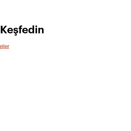
 Keşfedin
ller