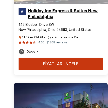
Holiday Inn Express & Suites New
Philadelphia
145 Bluebell Drive SW
New Philadelphia, Ohio 44663, United States
21.69 mi (34.91 km) şehir merkezine Canton
4.50
(1308 reviews)
Otopark
FİYATLARI İNCELE