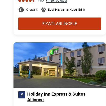
4.50
(1429 reviews)
Otopark
Evcil Hayvanlar Kabul Edilir
FİYATLARI İNCELE
Holiday Inn Express & Suites
Alliance