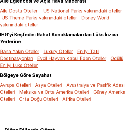
Aile Eğlencesi ve Açık Hava Macerası
Aile Dostu Oteller
US National Parks yakınındaki oteller
US Theme Parks yakınındaki oteller
Disney World
yakınındaki oteller
IHG'yi Keşfedin: Rahat Konaklamalardan Lüks İnziva
Yerlerine
Bana Yakın Oteller
Luxury Oteller
En İyi Tatil
Destinasyonları
Evcil Hayvan Kabul Eden Oteller
Ödüllü
En İyi Lüks Oteller
Bölgeye Göre Seyahat
Avrupa Otelleri
Asya Otelleri
Avustralya ve Pasifik Adası
Otelleri
Meksika ve Orta Amerika Otelleri
Güney Amerika
Otelleri
Orta Doğu Otelleri
Afrika Otelleri