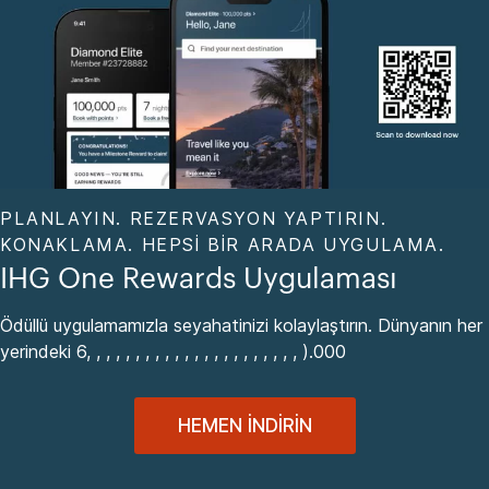
PLANLAYIN. REZERVASYON YAPTIRIN.
KONAKLAMA. HEPSI BIR ARADA UYGULAMA.
IHG One Rewards Uygulaması
Ödüllü uygulamamızla seyahatinizi kolaylaştırın. Dünyanın her
yerindeki 6, , , , , , , , , , , , , , , , , , , , , , ).000
HEMEN İNDIRIN