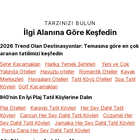
TARZINIZI BULUN
İlgi Alanına Göre Keşfedin
2026 Trend Olan Destinasyonlar: Temasına göre en çok
aranan tatilimizi keşfedin
Şehir Kaçamakları
Harika Yemek Şehirleri
Yeni ve Çok
Yakında Otelleri
Havuzlu oteller
Romantik Oteller
Kayak
Merkezleri
Havaalanı Otelleri
Tatil Köyü Otelleri
Spa Tatil
Köyleri
Golf Kaçamakları
IHG'nin En İyi Plaj Tatil Köylerine Dalın
Plaj Otelleri
Karayip Tatil Köyleri
Her Şey Dahil Tatil
Köyleri
Cancun Her Şey Dahil Tatil Köyleri
Cozumel Her
Şey Dahil Tatil Köyleri
Jamaika Her Şey Dahil Tatil Köyleri
Punta Cana Her Şey Dahil Tatil Köyleri