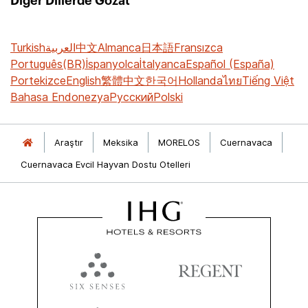
Diğer Dillerde Gözat
Turkish
العربية
中文
Almanca
日本語
Fransızca
Português(BR)
İspanyolca
İtalyanca
Español (España)
Portekizce
English
繁體中文
한국어
Hollanda
ไทย
Tiếng Việt
Bahasa Endonezya
Русский
Polski
Araştır
Meksika
MORELOS
Cuernavaca
Cuernavaca Evcil Hayvan Dostu Otelleri