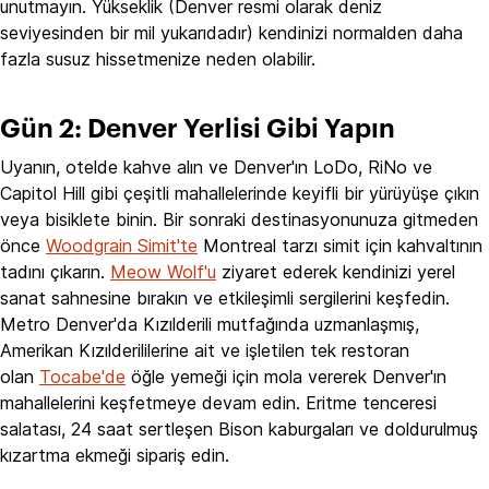
unutmayın. Yükseklik (Denver resmi olarak deniz
seviyesinden bir mil yukarıdadır) kendinizi normalden daha
fazla susuz hissetmenize neden olabilir.
Gün 2: Denver Yerlisi Gibi Yapın
Uyanın, otelde kahve alın ve Denver'ın LoDo, RiNo ve
Capitol Hill gibi çeşitli mahallelerinde keyifli bir yürüyüşe çıkın
veya bisiklete binin. Bir sonraki destinasyonunuza gitmeden
önce
Woodgrain Simit'te
Montreal tarzı simit için kahvaltının
tadını çıkarın.
Meow Wolf'u
ziyaret ederek kendinizi yerel
sanat sahnesine bırakın ve etkileşimli sergilerini keşfedin.
Metro Denver'da Kızılderili mutfağında uzmanlaşmış,
Amerikan Kızılderililerine ait ve işletilen tek restoran
olan
Tocabe'de
öğle yemeği için mola vererek Denver'ın
mahallelerini keşfetmeye devam edin. Eritme tenceresi
salatası, 24 saat sertleşen Bison kaburgaları ve doldurulmuş
kızartma ekmeği sipariş edin.