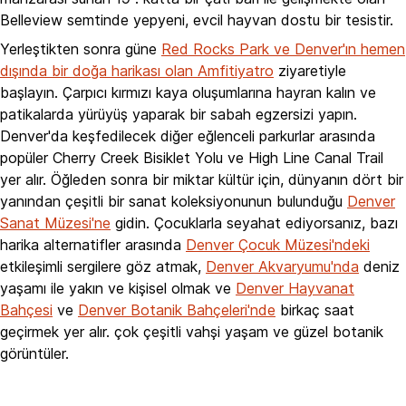
Belleview semtinde yepyeni, evcil hayvan dostu bir tesistir.
Yerleştikten sonra güne
Red Rocks Park ve Denver'ın hemen
dışında bir doğa harikası olan Amfitiyatro
ziyaretiyle
başlayın. Çarpıcı kırmızı kaya oluşumlarına hayran kalın ve
patikalarda yürüyüş yaparak bir sabah egzersizi yapın.
Denver'da keşfedilecek diğer eğlenceli parkurlar arasında
popüler Cherry Creek Bisiklet Yolu ve High Line Canal Trail
yer alır. Öğleden sonra bir miktar kültür için, dünyanın dört bir
yanından çeşitli bir sanat koleksiyonunun bulunduğu
Denver
Sanat Müzesi'ne
gidin. Çocuklarla seyahat ediyorsanız, bazı
harika alternatifler arasında
Denver Çocuk Müzesi'ndeki
etkileşimli sergilere göz atmak,
Denver Akvaryumu'nda
deniz
yaşamı ile yakın ve kişisel olmak ve
Denver Hayvanat
Bahçesi
ve
Denver Botanik Bahçeleri'nde
birkaç saat
geçirmek yer alır. çok çeşitli vahşi yaşam ve güzel botanik
görüntüler.