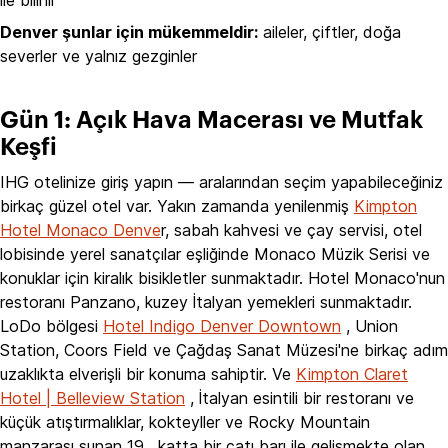
Denver şunlar için mükemmeldir:
aileler, çiftler, doğa
severler ve yalnız gezginler
Gün 1: Açık Hava Macerası ve Mutfak
Keşfi
IHG otelinize giriş yapın — aralarından seçim yapabileceğiniz
birkaç güzel otel var. Yakın zamanda yenilenmiş
Kimpton
Hotel Monaco Denve
r, sabah kahvesi ve çay servisi, otel
lobisinde yerel sanatçılar eşliğinde Monaco Müzik Serisi ve
konuklar için kiralık bisikletler sunmaktadır. Hotel Monaco'nun
restoranı Panzano, kuzey İtalyan yemekleri sunmaktadır.
LoDo bölgesi
Hotel Indigo Denver Downtown
, Union
Station, Coors Field ve Çağdaş Sanat Müzesi'ne birkaç adım
uzaklıkta elverişli bir konuma sahiptir. Ve
Kimpton Claret
Hotel | Belleview Station
, İtalyan esintili bir restoranı ve
küçük atıştırmalıklar, kokteyller ve Rocky Mountain
manzarası sunan 19 . katta bir çatı barı ile gelişmekte olan