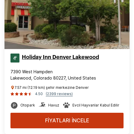
Holiday Inn Denver Lakewood
7390 West Hampden
Lakewood, Colorado 80227, United States
7.57 mi (12.19 km) şehir merkezine Denver
4.50
(2399 reviews)
Otopark
Havuz
Evcil Hayvanlar Kabul Edilir
FİYATLARI İNCELE