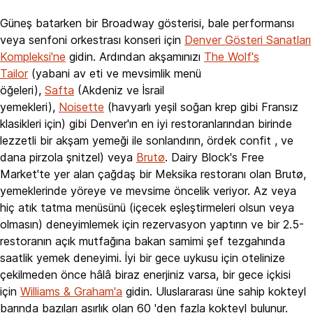
Güneş batarken bir Broadway gösterisi, bale performansı
veya senfoni orkestrası konseri için
Denver Gösteri Sanatları
Kompleksi'ne
gidin. Ardından akşamınızı
The Wolf's
Tailor
(yabani av eti ve mevsimlik menü
öğeleri),
Safta
(Akdeniz ve İsrail
yemekleri),
Noisette
(havyarlı yeşil soğan krep gibi Fransız
klasikleri için) gibi Denver'ın en iyi restoranlarından birinde
lezzetli bir akşam yemeği ile sonlandırın, ördek confit , ve
dana pirzola şnitzel) veya
Brutø
. Dairy Block's Free
Market'te yer alan çağdaş bir Meksika restoranı olan Brutø,
yemeklerinde yöreye ve mevsime öncelik veriyor. Az veya
hiç atık tatma menüsünü (içecek eşleştirmeleri olsun veya
olmasın) deneyimlemek için rezervasyon yaptırın ve bir 2.5-
restoranın açık mutfağına bakan samimi şef tezgahında
saatlik yemek deneyimi. İyi bir gece uykusu için otelinize
çekilmeden önce hâlâ biraz enerjiniz varsa, bir gece içkisi
için
Williams & Graham'a
gidin. Uluslararası üne sahip kokteyl
barında bazıları asırlık olan 60 'den fazla kokteyl bulunur.