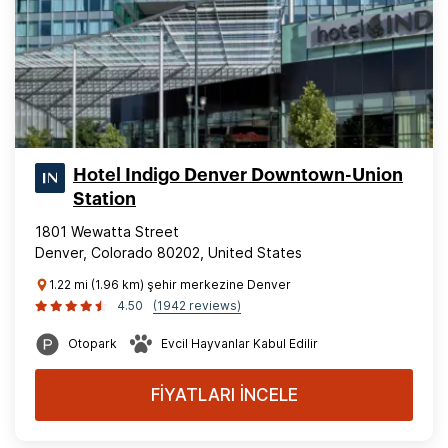
Hotel Indigo Denver Downtown-Union
Station
1801 Wewatta Street
Denver, Colorado 80202, United States
1.22 mi (1.96 km) şehir merkezine Denver
4.50
(1942 reviews)
Otopark
Evcil Hayvanlar Kabul Edilir
FİYATLARI İNCELE