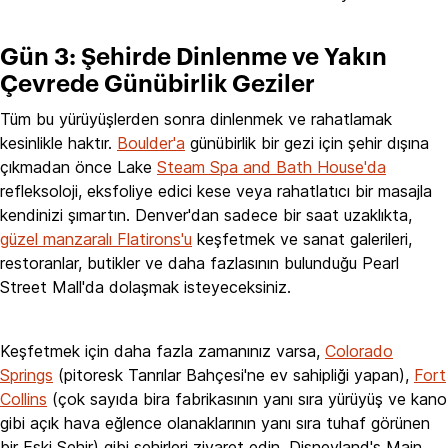
Gün 3: Şehirde Dinlenme ve Yakın
Çevrede Günübirlik Geziler
Tüm bu yürüyüşlerden sonra dinlenmek ve rahatlamak
kesinlikle haktır.
Boulder'a
günübirlik bir gezi için şehir dışına
çıkmadan önce Lake
Steam Spa and Bath House'da
refleksoloji, eksfoliye edici kese veya rahatlatıcı bir masajla
kendinizi şımartın. Denver'dan sadece bir saat uzaklıkta,
güzel manzaralı Flatirons'u
keşfetmek ve sanat galerileri,
restoranlar, butikler ve daha fazlasının bulunduğu Pearl
Street Mall'da dolaşmak isteyeceksiniz.
Keşfetmek için daha fazla zamanınız varsa,
Colorado
Springs
(pitoresk Tanrılar Bahçesi'ne ev sahipliği yapan),
Fort
Collins
(çok sayıda bira fabrikasının yanı sıra yürüyüş ve kano
gibi açık hava eğlence olanaklarının yanı sıra tuhaf görünen
bir Eski Şehir) gibi şehirleri ziyaret edin. Disneyland's Main