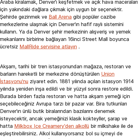
Araba kiralamak, Denver'ı keşfetmek ve açık hava maceraları
için yakındaki dağlara çıkmak için uygun bir seçenektir.
Şehirde gezinmek ve
Ball Arena
gibi popüler cazibe
merkezlerine ulaşmak için Denver'ın hafif raylı sistemini
kullanın. Ya da Denver şehir merkezinin alışveriş ve yemek
mekanlarını birbirine bağlayan 16inci Street Mall boyunca
ücretsiz
MallRide servisine atlayın
.
Akşam, tarihi bir tren istasyonundan mağaza, restoran ve
barların hareketli bir merkezine dönüştürülen
Union
İstasyonu'nu
ziyaret edin. 1881 yılında açılan istasyon 1914
yılında yeniden inşa edildi ve bir yüzyıl sonra restore edildi.
Burada birden fazla restoran ve hatta akşam yemeği için
seçebileceğiniz Avrupa tarzı bir pazar var. Bira tutkunları
Denver'ın ünlü butik biralarından bazılarını denemek
isteyecektir, ancak yemeğinizi klasik kokteyller, şarap ve
hatta
Milkbox Ice Creamery'den alkollü
bir milkshake ile de
eşleştirebilirsiniz. Alkol kullanıyorsanız bol su içmeyi de