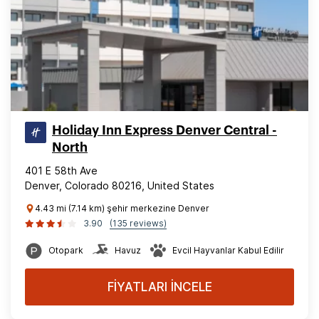
Holiday Inn Express Denver Central -
North
401 E 58th Ave
Denver, Colorado 80216, United States
4.43 mi (7.14 km) şehir merkezine Denver
3.90
(135 reviews)
Otopark
Havuz
Evcil Hayvanlar Kabul Edilir
FİYATLARI İNCELE