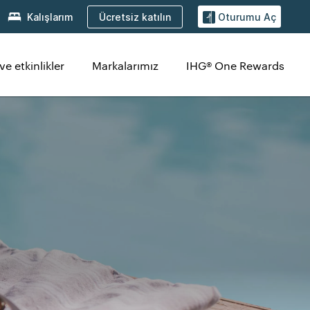
Ücretsiz katılın
Kalışlarım
Oturumu Aç
ve etkinlikler
Markalarımız
IHG® One Rewards