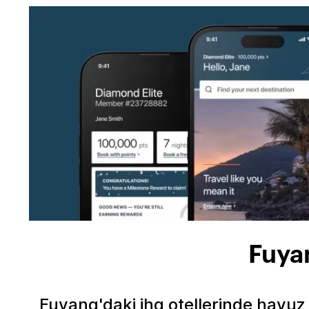
Fuya
Fuyang'daki ihg otellerinde havuz