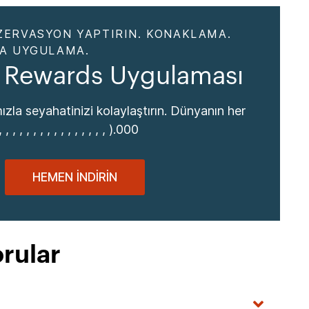
ZERVASYON YAPTIRIN. KONAKLAMA.
DA UYGULAMA.
 Rewards Uygulaması
zla seyahatinizi kolaylaştırın. Dünyanın her
, , , , , , , , , , , , , , , ).000
HEMEN İNDIRIN
rular