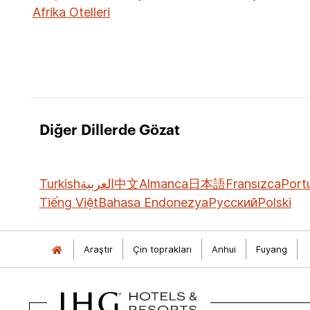
Afrika Otelleri
Diğer Dillerde Gözat
Turkish
العربية
中文
Almanca
日本語
Fransızca
Port
Tiếng Việt
Bahasa Endonezya
Русский
Polski
Araştır
Çin toprakları
Anhui
Fuyang