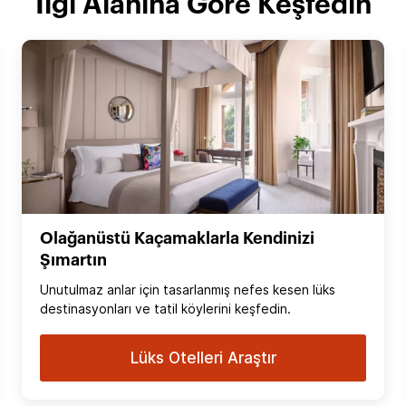
İlgi Alanına Göre Keşfedin
Olağanüstü Kaçamaklarla Kendinizi
Şımartın
Unutulmaz anlar için tasarlanmış nefes kesen lüks
destinasyonları ve tatil köylerini keşfedin.
Lüks Otelleri Araştır