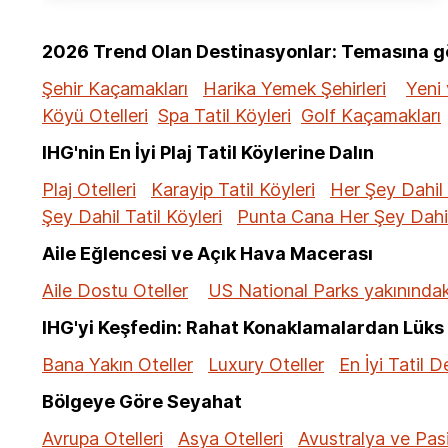
2026 Trend Olan Destinasyonlar: Temasına gör
Şehir Kaçamakları
Harika Yemek Şehirleri
Yeni 
Köyü Otelleri
Spa Tatil Köyleri
Golf Kaçamakları
IHG'nin En İyi Plaj Tatil Köylerine Dalın
Plaj Otelleri
Karayip Tatil Köyleri
Her Şey Dahil 
Şey Dahil Tatil Köyleri
Punta Cana Her Şey Dahil 
Aile Eğlencesi ve Açık Hava Macerası
Aile Dostu Oteller
US National Parks yakınındaki
IHG'yi Keşfedin: Rahat Konaklamalardan Lüks 
Bana Yakın Oteller
Luxury Oteller
En İyi Tatil D
Bölgeye Göre Seyahat
Avrupa Otelleri
Asya Otelleri
Avustralya ve Pasi