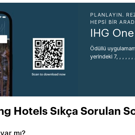
PLANLAYIN. RE
HEPSI BIR ARA
IHG One
Ödüllü uygulamamı
yerindeki 7, , , , , , , 
ng Hotels Sıkça Sorulan So
 var mı?