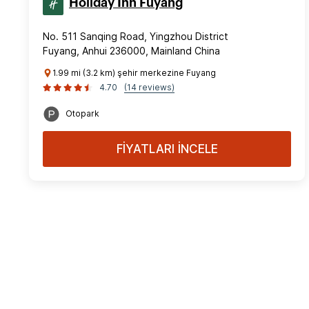
Holiday Inn Fuyang
No. 511 Sanqing Road, Yingzhou District
Fuyang, Anhui 236000, Mainland China
1.99 mi (3.2 km) şehir merkezine Fuyang
4.70
(14 reviews)
Otopark
FİYATLARI İNCELE