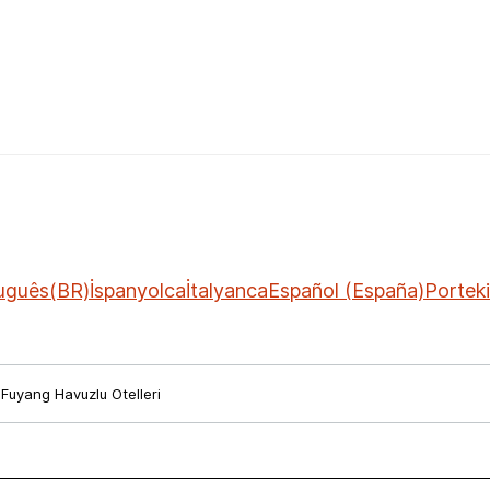
uguês(BR)
İspanyolca
İtalyanca
Español (España)
Portek
Fuyang Havuzlu Otelleri