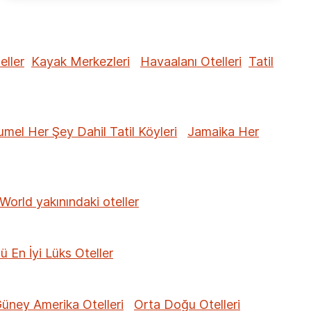
eller
Kayak Merkezleri
Havaalanı Otelleri
Tatil
mel Her Şey Dahil Tatil Köyleri
Jamaika Her
World yakınındaki oteller
ü En İyi Lüks Oteller
üney Amerika Otelleri
Orta Doğu Otelleri