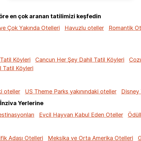
e en çok aranan tatilimizi keşfedin
ve Çok Yakında Otelleri
Havuzlu oteller
Romantik Ot
Tatil Köyleri
Cancun Her Şey Dahil Tatil Köyleri
Cozu
Tatil Köyleri
 oteller
US Theme Parks yakınındaki oteller
Disney 
İnziva Yerlerine
estinasyonları
Evcil Hayvan Kabul Eden Oteller
Ödüll
fik Adası Otelleri
Meksika ve Orta Amerika Otelleri
G