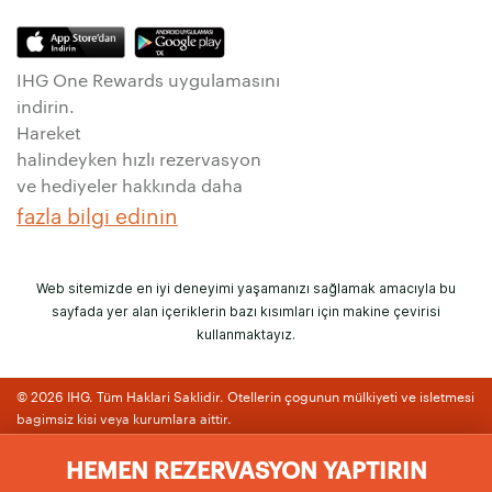
IHG One Rewards uygulamasını
indirin.
Hareket
halindeyken hızlı rezervasyon
ve hediyeler hakkında daha
fazla bilgi edinin
Web sitemizde en iyi deneyimi yaşamanızı sağlamak amacıyla bu
sayfada yer alan içeriklerin bazı kısımları için makine çevirisi
kullanmaktayız.
© 2026 IHG. Tüm Haklari Saklidir. Otellerin çogunun mülkiyeti ve isletmesi
bagimsiz kisi veya kurumlara aittir.
HEMEN REZERVASYON YAPTIRIN