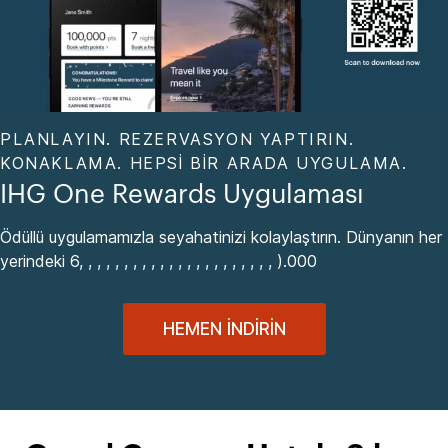
PLANLAYIN. REZERVASYON YAPTIRIN.
KONAKLAMA. HEPSI BIR ARADA UYGULAMA.
IHG One Rewards Uygulaması
Ödüllü uygulamamızla seyahatinizi kolaylaştırın. Dünyanın her
yerindeki 6, , , , , , , , , , , , , , , , , , , , , , ).000
HEMEN İNDIRIN