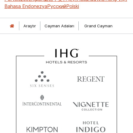
Bahasa Endonezya
Русский
Polski
Araştır
Cayman Adaları
Grand Cayman