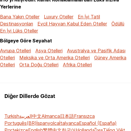
Yerlerine
Bana Yakın Oteller
Luxury Oteller
En İyi Tatil
Destinasyonları
Evcil Hayvan Kabul Eden Oteller
Ödüllü
En İyi Lüks Oteller
Bölgeye Göre Seyahat
Avrupa Otelleri
Asya Otelleri
Avustralya ve Pasifik Adası
Otelleri
Meksika ve Orta Amerika Otelleri
Güney Amerika
Otelleri
Orta Doğu Otelleri
Afrika Otelleri
Diğer Dillerde Gözat
Turkish
العربية
中文
Almanca
日本語
Fransızca
Português(BR)
İspanyolca
İtalyanca
Español (España)
Portekizce
English
繁體中文
한국어
Hollanda
ไทย
Tiếng Việt