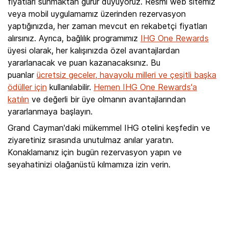
fiyatları sunmaktan gurur duyuyoruz. Resmi web sitemiz
veya mobil uygulamamız üzerinden rezervasyon
yaptığınızda, her zaman mevcut en rekabetçi fiyatları
alırsınız. Ayrıca, bağlılık programımız
IHG One Rewards
üyesi olarak, her kalışınızda özel avantajlardan
yararlanacak ve puan kazanacaksınız. Bu
puanlar
ücretsiz geceler, havayolu milleri ve çeşitli başka
ödüller için
kullanılabilir.
Hemen IHG One Rewards'a
katılın
ve değerli bir üye olmanın avantajlarından
yararlanmaya başlayın.
Grand Cayman'daki mükemmel IHG otelini keşfedin ve
ziyaretiniz sırasında unutulmaz anılar yaratın.
Konaklamanız için bugün rezervasyon yapın ve
seyahatinizi olağanüstü kılmamıza izin verin.