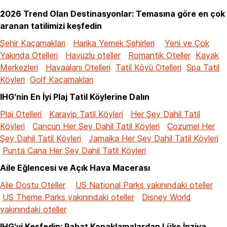
2026 Trend Olan Destinasyonlar: Temasına göre en çok
aranan tatilimizi keşfedin
Şehir Kaçamakları
Harika Yemek Şehirleri
Yeni ve Çok
Yakında Otelleri
Havuzlu oteller
Romantik Oteller
Kayak
Merkezleri
Havaalanı Otelleri
Tatil Köyü Otelleri
Spa Tatil
Köyleri
Golf Kaçamakları
IHG'nin En İyi Plaj Tatil Köylerine Dalın
Plaj Otelleri
Karayip Tatil Köyleri
Her Şey Dahil Tatil
Köyleri
Cancun Her Şey Dahil Tatil Köyleri
Cozumel Her
Şey Dahil Tatil Köyleri
Jamaika Her Şey Dahil Tatil Köyleri
Punta Cana Her Şey Dahil Tatil Köyleri
Aile Eğlencesi ve Açık Hava Macerası
Aile Dostu Oteller
US National Parks yakınındaki oteller
US Theme Parks yakınındaki oteller
Disney World
yakınındaki oteller
IHG'yi Keşfedin: Rahat Konaklamalardan Lüks İnziva