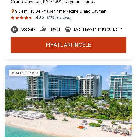
Grand Cayman, KY1-1301, Cayman Islands
9.34 mi (15.04 km) şehir merkezine Grand Cayman
4.80
(572 reviews)
Otopark
Havuz
Evcil Hayvanlar Kabul Edilir
FİYATLARI İNCELE
SERTİFİKALI