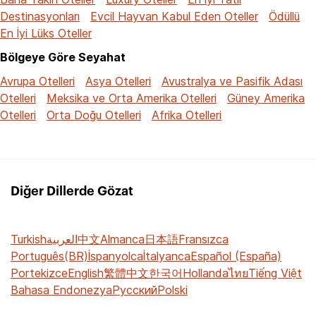
Destinasyonları
Evcil Hayvan Kabul Eden Oteller
Ödüllü
En İyi Lüks Oteller
Bölgeye Göre Seyahat
Avrupa Otelleri
Asya Otelleri
Avustralya ve Pasifik Adası
Otelleri
Meksika ve Orta Amerika Otelleri
Güney Amerika
Otelleri
Orta Doğu Otelleri
Afrika Otelleri
Diğer Dillerde Gözat
Turkish
العربية
中文
Almanca
日本語
Fransızca
Português(BR)
İspanyolca
İtalyanca
Español (España)
Portekizce
English
繁體中文
한국어
Hollanda
ไทย
Tiếng Việt
Bahasa Endonezya
Русский
Polski