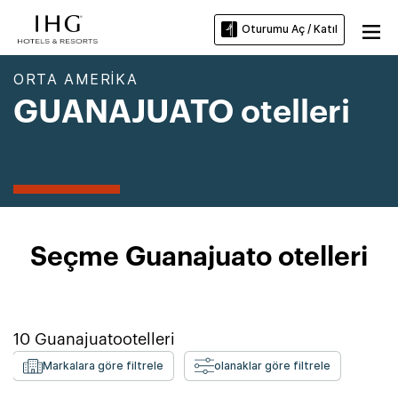
Oturumu Aç / Katıl
ORTA AMERIKA
GUANAJUATO otelleri
Seçme Guanajuato otelleri
10
Guanajuato
otelleri
Markalara göre filtrele
olanaklar göre filtrele