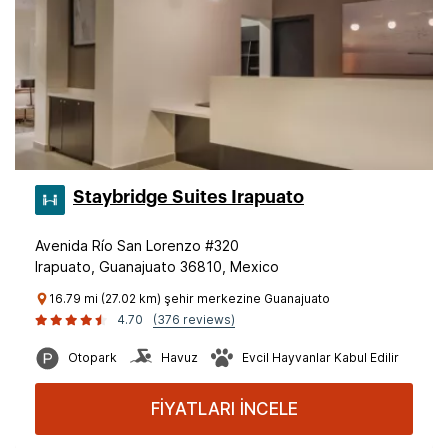
Staybridge Suites Irapuato
Avenida Río San Lorenzo #320
Irapuato, Guanajuato 36810, Mexico
16.79 mi (27.02 km) şehir merkezine Guanajuato
4.70
(376 reviews)
Otopark
Havuz
Evcil Hayvanlar Kabul Edilir
FİYATLARI İNCELE