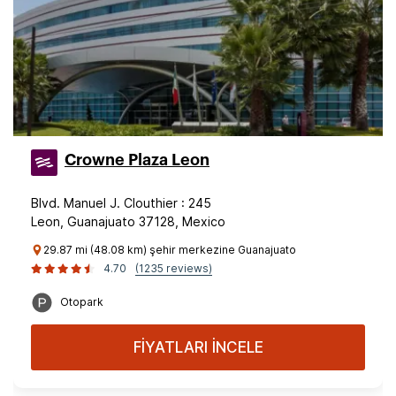
Crowne Plaza Leon
Blvd. Manuel J. Clouthier : 245
Leon, Guanajuato 37128, Mexico
29.87 mi (48.08 km) şehir merkezine Guanajuato
4.70
(1235 reviews)
Otopark
FİYATLARI İNCELE