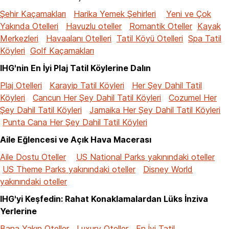
Şehir Kaçamakları
Harika Yemek Şehirleri
Yeni ve Çok
Yakında Otelleri
Havuzlu oteller
Romantik Oteller
Kayak
Merkezleri
Havaalanı Otelleri
Tatil Köyü Otelleri
Spa Tatil
Köyleri
Golf Kaçamakları
IHG'nin En İyi Plaj Tatil Köylerine Dalın
Plaj Otelleri
Karayip Tatil Köyleri
Her Şey Dahil Tatil
Köyleri
Cancun Her Şey Dahil Tatil Köyleri
Cozumel Her
Şey Dahil Tatil Köyleri
Jamaika Her Şey Dahil Tatil Köyleri
Punta Cana Her Şey Dahil Tatil Köyleri
Aile Eğlencesi ve Açık Hava Macerası
Aile Dostu Oteller
US National Parks yakınındaki oteller
US Theme Parks yakınındaki oteller
Disney World
yakınındaki oteller
IHG'yi Keşfedin: Rahat Konaklamalardan Lüks İnziva
Yerlerine
Bana Yakın Oteller
Luxury Oteller
En İyi Tatil