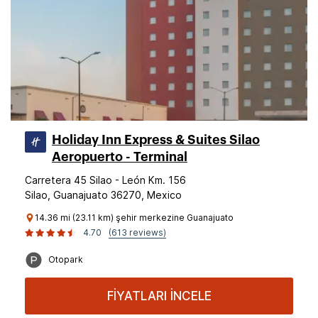
Holiday Inn Express & Suites Silao
Aeropuerto - Terminal
Carretera 45 Silao - León Km. 156
Silao, Guanajuato 36270, Mexico
14.36 mi (23.11 km) şehir merkezine Guanajuato
4.70
(613 reviews)
Otopark
FİYATLARI İNCELE