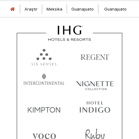
Araştır
Meksika
Guanajuato
Guanajuato