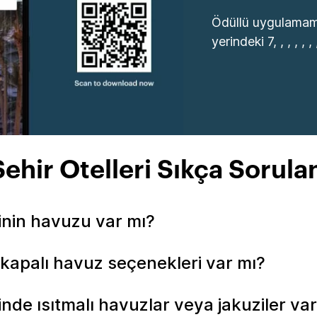
Ödüllü uygulamamı
yerindeki 7, , , , , , , 
ehir Otelleri Sıkça Sorula
linin havuzu var mı?
e kapalı havuz seçenekleri var mı?
inde ısıtmalı havuzlar veya jakuziler va