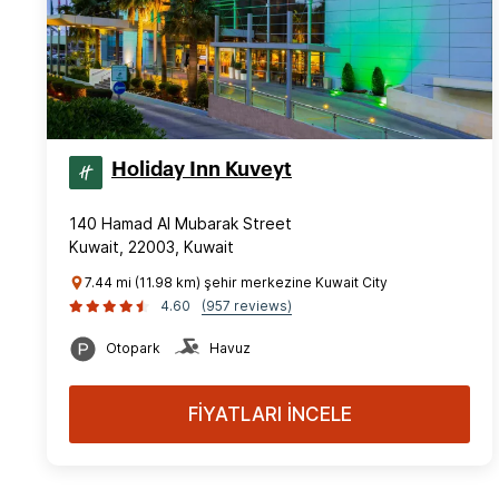
Holiday Inn Kuveyt
140 Hamad Al Mubarak Street
Kuwait, 22003, Kuwait
7.44 mi (11.98 km) şehir merkezine Kuwait City
4.60
(957 reviews)
Otopark
Havuz
FİYATLARI İNCELE