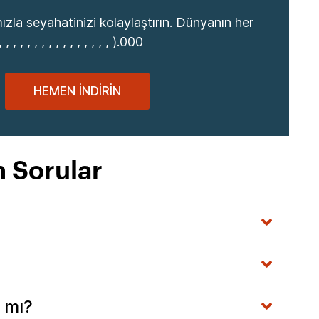
zla seyahatinizi kolaylaştırın. Dünyanın her
, , , , , , , , , , , , , , , ).000
HEMEN İNDIRIN
n Sorular
r mı?