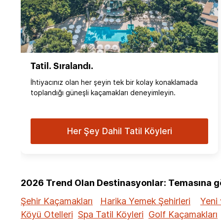
Tatil. Sıralandı.
İhtiyacınız olan her şeyin tek bir kolay konaklamada
toplandığı güneşli kaçamakları deneyimleyin.
Her Şey Dahil Tatil Köyleri
2026 Trend Olan Destinasyonlar: Temasına gör
Şehir Kaçamakları
Harika Yemek Şehirleri
Yeni 
Köyü Otelleri
Spa Tatil Köyleri
Golf Kaçamakları