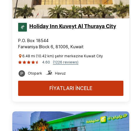
Holiday Inn Kuveyt Al Thuraya City
P.O. Box 18544
Farwaniya Block 6, 81006, Kuwait
6.48 mi (10.42 km) şehir merkezine Kuwait City
4.60
(1226 reviews)
Otopark
Havuz
FİYATLARI İNCELE