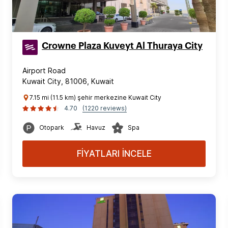
Crowne Plaza Kuveyt Al Thuraya City
Airport Road
Kuwait City, 81006, Kuwait
7.15 mi (11.5 km) şehir merkezine Kuwait City
4.70
(1220 reviews)
Otopark
Havuz
Spa
FİYATLARI İNCELE