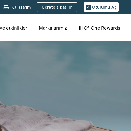
Ücretsiz katılın
Kalışlarım
Oturumu Aç
ve etkinlikler
Markalarımız
IHG® One Rewards