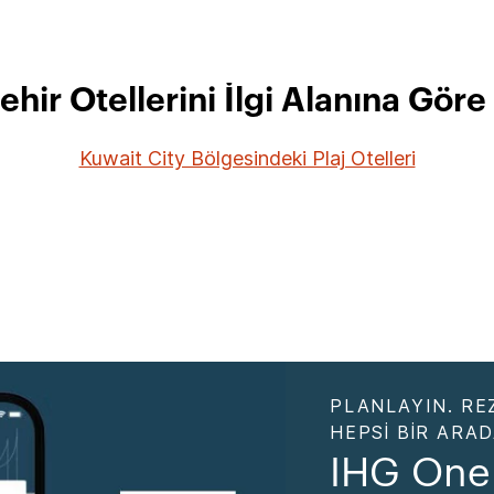
ehir Otellerini İlgi Alanına Göre
Kuwait City Bölgesindeki Plaj Otelleri
PLANLAYIN. RE
HEPSI BIR ARA
IHG One