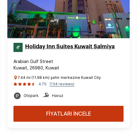
Holiday Inn Suites Kuwait Salmiya
Arabian Gulf Street
Kuwait, 26980, Kuwait
7.44 mi (11.98 km) şehir merkezine Kuwait City
4.70
(134 reviews)
Otopark
Havuz
FİYATLARI İNCELE