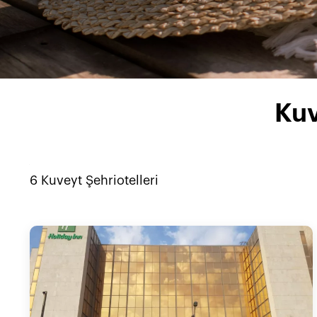
Kuv
6
Kuveyt Şehri
otelleri