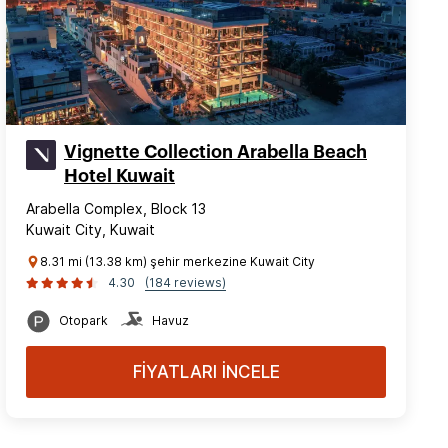
Vignette Collection Arabella Beach
Hotel Kuwait
Arabella Complex, Block 13
Kuwait City, Kuwait
8.31 mi (13.38 km) şehir merkezine Kuwait City
4.30
(184 reviews)
Otopark
Havuz
FİYATLARI İNCELE