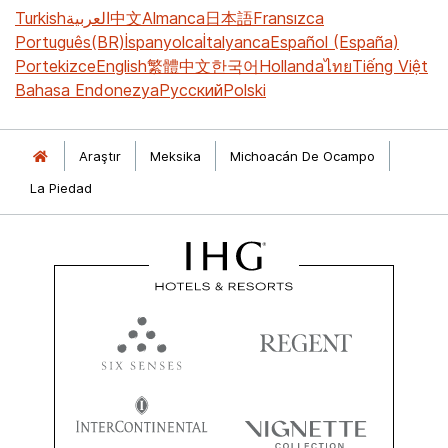
Turkish
العربية
中文
Almanca
日本語
Fransızca
Português(BR)
İspanyolca
İtalyanca
Español (España)
Portekizce
English
繁體中文
한국어
Hollanda
ไทย
Tiếng Việt
Bahasa Endonezya
Русский
Polski
Araştır
Meksika
Michoacán De Ocampo
La Piedad