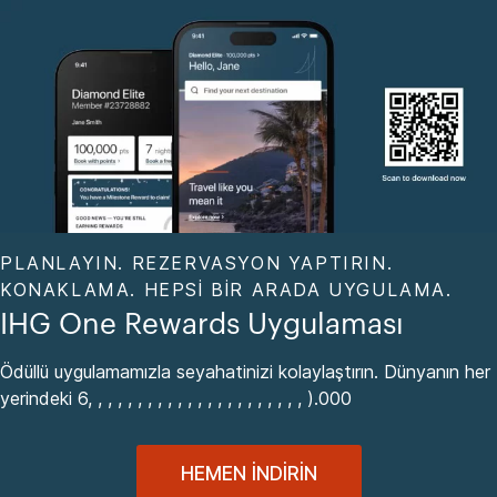
PLANLAYIN. REZERVASYON YAPTIRIN.
KONAKLAMA. HEPSI BIR ARADA UYGULAMA.
IHG One Rewards Uygulaması
Ödüllü uygulamamızla seyahatinizi kolaylaştırın. Dünyanın her
yerindeki 6, , , , , , , , , , , , , , , , , , , , , , ).000
HEMEN İNDIRIN