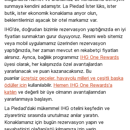
sunmaya kendini adamıştır. La Piedad İster lüks, ister
butik, ister ekonomik konaklama arıyor olun,
beklentilerinizi aşacak bir otel markamız var.
IHG'de, doğrudan bizimle rezervasyon yaptığınızda en iyi
fiyatları sunmaktan gurur duyuyoruz. Resmi web sitemiz
veya mobil uygulamamız üzerinden rezervasyon
yaptığınızda, her zaman mevcut en rekabetçi fiyatları
alırsınız. Ayrıca, bağlılık programımız
IHG One Rewards
üyesi olarak, her kalışınızda özel avantajlardan
yararlanacak ve puan kazanacaksınız. Bu
puanlar
ücretsiz geceler, havayolu milleri ve çeşitli başka
ödüller için
kullanılabilir.
Hemen IHG One Rewards'a
katılın
ve değerli bir üye olmanın avantajlarından
yararlanmaya başlayın.
La Piedad'daki mükemmel IHG otelini keşfedin ve
ziyaretiniz sırasında unutulmaz anılar yaratın.
Konaklamanız için bugün rezervasyon yapın ve
seyahatinizi olağanüstü kılmamıza izin verin.