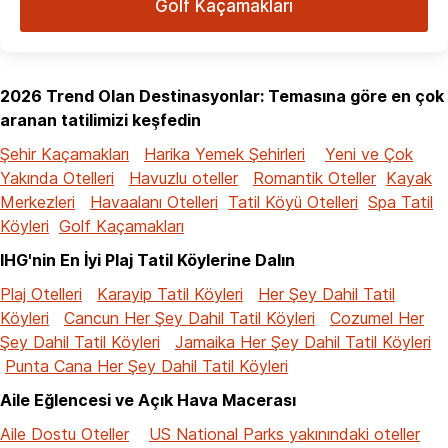
Golf Kaçamakları
2026 Trend Olan Destinasyonlar: Temasına göre en çok
aranan tatilimizi keşfedin
Şehir Kaçamakları
Harika Yemek Şehirleri
Yeni ve Çok
Yakında Otelleri
Havuzlu oteller
Romantik Oteller
Kayak
Merkezleri
Havaalanı Otelleri
Tatil Köyü Otelleri
Spa Tatil
Köyleri
Golf Kaçamakları
IHG'nin En İyi Plaj Tatil Köylerine Dalın
Plaj Otelleri
Karayip Tatil Köyleri
Her Şey Dahil Tatil
Köyleri
Cancun Her Şey Dahil Tatil Köyleri
Cozumel Her
Şey Dahil Tatil Köyleri
Jamaika Her Şey Dahil Tatil Köyleri
Punta Cana Her Şey Dahil Tatil Köyleri
Aile Eğlencesi ve Açık Hava Macerası
Aile Dostu Oteller
US National Parks yakınındaki oteller