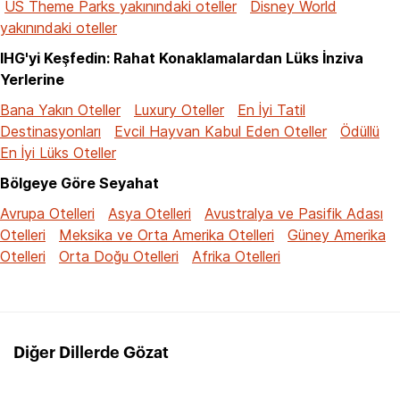
US Theme Parks yakınındaki oteller
Disney World
yakınındaki oteller
IHG'yi Keşfedin: Rahat Konaklamalardan Lüks İnziva
Yerlerine
Bana Yakın Oteller
Luxury Oteller
En İyi Tatil
Destinasyonları
Evcil Hayvan Kabul Eden Oteller
Ödüllü
En İyi Lüks Oteller
Bölgeye Göre Seyahat
Avrupa Otelleri
Asya Otelleri
Avustralya ve Pasifik Adası
Otelleri
Meksika ve Orta Amerika Otelleri
Güney Amerika
Otelleri
Orta Doğu Otelleri
Afrika Otelleri
Diğer Dillerde Gözat