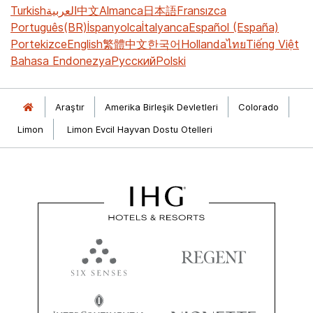
Turkish
العربية
中文
Almanca
日本語
Fransızca
Português(BR)
İspanyolca
İtalyanca
Español (España)
Portekizce
English
繁體中文
한국어
Hollanda
ไทย
Tiếng Việt
Bahasa Endonezya
Русский
Polski
Araştır
Amerika Birleşik Devletleri
Colorado
Limon
Limon Evcil Hayvan Dostu Otelleri