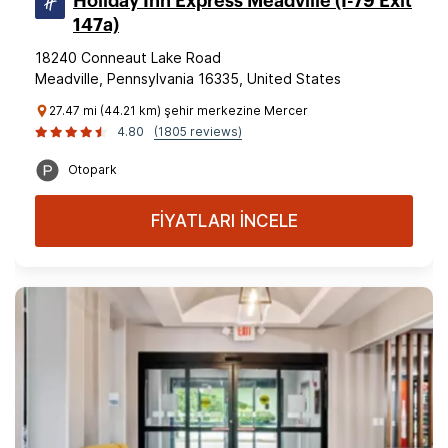
Holiday Inn Express Meadville (I-79 Exit
147a)
18240 Conneaut Lake Road
Meadville, Pennsylvania 16335, United States
27.47 mi (44.21 km) şehir merkezine Mercer
4.80
(1805 reviews)
Otopark
FİYATLARI İNCELE