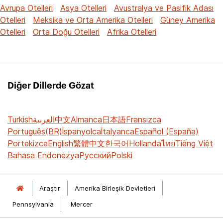
Avrupa Otelleri
Asya Otelleri
Avustralya ve Pasifik Adası
Otelleri
Meksika ve Orta Amerika Otelleri
Güney Amerika
Otelleri
Orta Doğu Otelleri
Afrika Otelleri
Diğer Dillerde Gözat
Turkish
العربية
中文
Almanca
日本語
Fransızca
Português(BR)
İspanyolca
İtalyanca
Español (España)
Portekizce
English
繁體中文
한국어
Hollanda
ไทย
Tiếng Việt
Bahasa Endonezya
Русский
Polski
Araştır
Amerika Birleşik Devletleri
Pennsylvania
Mercer