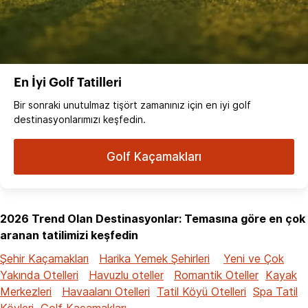
En İyi Golf Tatilleri
Bir sonraki unutulmaz tişört zamanınız için en iyi golf
destinasyonlarımızı keşfedin.
Golf Kaçamakları
2026 Trend Olan Destinasyonlar: Temasına göre en çok
aranan tatilimizi keşfedin
Şehir Kaçamakları
Harika Yemek Şehirleri
Yeni ve Çok
Yakında Otelleri
Havuzlu oteller
Romantik Oteller
Kayak
Merkezleri
Havaalanı Otelleri
Tatil Köyü Otelleri
Spa Tatil
Köyleri
Golf Kaçamakları