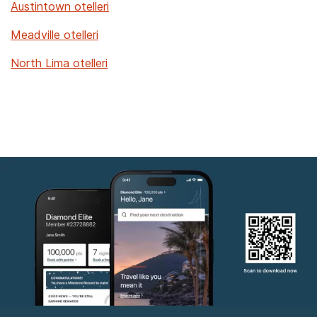
Austintown otelleri
Meadville otelleri
North Lima otelleri