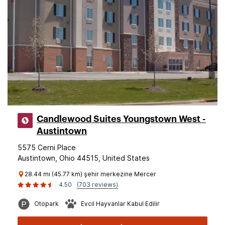
Candlewood Suites Youngstown West -
Austintown
5575 Cerni Place
Austintown, Ohio 44515, United States
28.44 mi (45.77 km) şehir merkezine Mercer
4.50
(703 reviews)
Otopark
Evcil Hayvanlar Kabul Edilir