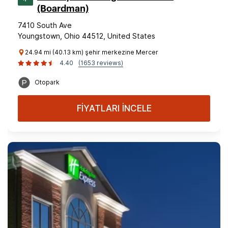
(Boardman)
7410 South Ave
Youngstown, Ohio 44512, United States
24.94 mi (40.13 km) şehir merkezine Mercer
4.40
(1653 reviews)
Otopark
FİYATLARI İNCELE