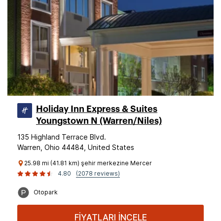
Holiday Inn Express & Suites
Youngstown N (Warren/Niles)
135 Highland Terrace Blvd.
Warren, Ohio 44484, United States
25.98 mi (41.81 km) şehir merkezine Mercer
4.80
(2078 reviews)
Otopark
FİYATLARI İNCELE