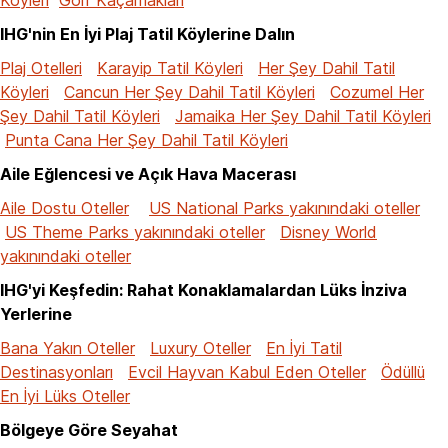
IHG'nin En İyi Plaj Tatil Köylerine Dalın
Plaj Otelleri
Karayip Tatil Köyleri
Her Şey Dahil Tatil
Köyleri
Cancun Her Şey Dahil Tatil Köyleri
Cozumel Her
Şey Dahil Tatil Köyleri
Jamaika Her Şey Dahil Tatil Köyleri
Punta Cana Her Şey Dahil Tatil Köyleri
Aile Eğlencesi ve Açık Hava Macerası
Aile Dostu Oteller
US National Parks yakınındaki oteller
US Theme Parks yakınındaki oteller
Disney World
yakınındaki oteller
IHG'yi Keşfedin: Rahat Konaklamalardan Lüks İnziva
Yerlerine
Bana Yakın Oteller
Luxury Oteller
En İyi Tatil
Destinasyonları
Evcil Hayvan Kabul Eden Oteller
Ödüllü
En İyi Lüks Oteller
Bölgeye Göre Seyahat