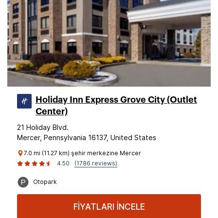
Holiday Inn Express Grove City (Outlet
Center)
21 Holiday Blvd.
Mercer, Pennsylvania 16137, United States
7.0 mi (11.27 km) şehir merkezine Mercer
4.50
(1786 reviews)
Otopark
FİYATLARI İNCELE