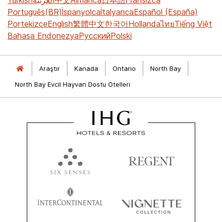
Português(BR)
İspanyolca
İtalyanca
Español (España)
Portekizce
English
繁體中文
한국어
Hollanda
ไทย
Tiếng Việt
Bahasa Endonezya
Русский
Polski
Araştır
Kanada
Ontario
North Bay
North Bay Evcil Hayvan Dostu Otelleri