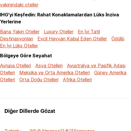
yakınındaki oteller
IHG'yi Keşfedin: Rahat Konaklamalardan Lüks İnziva
Yerlerine
Bana Yakın Oteller
Luxury Oteller
En İyi Tatil
Destinasyonları
Evcil Hayvan Kabul Eden Oteller
Ödüllü
En İyi Lüks Oteller
Bölgeye Göre Seyahat
Avrupa Otelleri
Asya Otelleri
Avustralya ve Pasifik Adası
Otelleri
Meksika ve Orta Amerika Otelleri
Güney Amerika
Otelleri
Orta Doğu Otelleri
Afrika Otelleri
Diğer Dillerde Gözat
Turkish
العربية
中文
Almanca
日本語
Fransızca