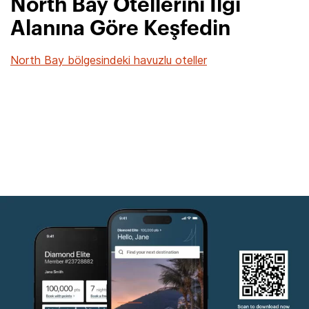
North Bay Otellerini İlgi
Alanına Göre Keşfedin
North Bay bölgesindeki havuzlu oteller