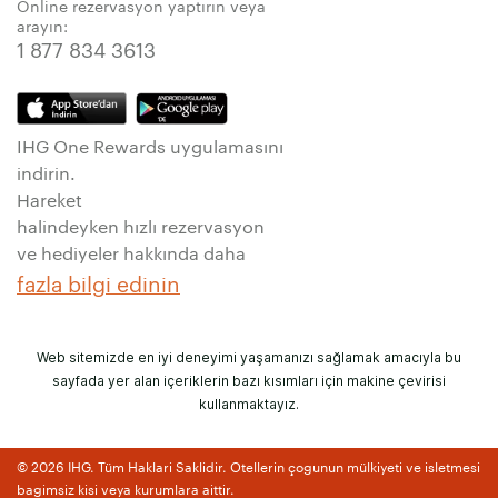
Online rezervasyon yaptırın veya
arayın:
1 877 834 3613
IHG One Rewards uygulamasını
indirin.
Hareket
halindeyken hızlı rezervasyon
ve hediyeler hakkında daha
fazla bilgi edinin
Web sitemizde en iyi deneyimi yaşamanızı sağlamak amacıyla bu
sayfada yer alan içeriklerin bazı kısımları için makine çevirisi
kullanmaktayız.
© 2026 IHG. Tüm Haklari Saklidir. Otellerin çogunun mülkiyeti ve isletmesi
bagimsiz kisi veya kurumlara aittir.