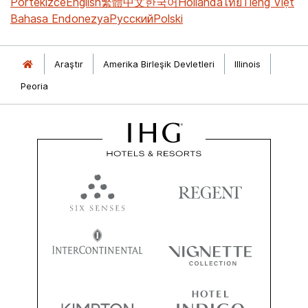
Portekizce
English
繁體中文
한국어
Hollanda
ไทย
Tiếng Việt
Bahasa Endonezya
Русский
Polski
Araştır
Amerika Birleşik Devletleri
Illinois
Peoria