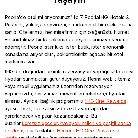
Yaşayın
Peoria'de otel mi arıyorsunuz? ile 7 PeoriaIHG Hotels &
Resorts, yaklaşan geziniz için mükemmel bir otele Peoria
sahip. Otellerimiz, her misafirimiz için olağanüstü hizmet
ve unutulmaz bir konaklama deneyimi sunmaya kendini
adamıştır. Peoria İster lüks, ister butik, ister ekonomik
konaklama arıyor olun, beklentilerinizi aşacak bir otel
markamız var.
IHG'de, doğrudan bizimle rezervasyon yaptığınızda en iyi
fiyatları sunmaktan gurur duyuyoruz. Resmi web sitemiz
veya mobil uygulamamız üzerinden rezervasyon
yaptığınızda, her zaman mevcut en rekabetçi fiyatları
alırsınız. Ayrıca, bağlılık programımız
IHG One Rewards
üyesi olarak, her kalışınızda özel avantajlardan
yararlanacak ve puan kazanacaksınız. Bu
puanlar
ücretsiz geceler, havayolu milleri ve çeşitli başka
ödüller için
kullanılabilir.
Hemen IHG One Rewards'a