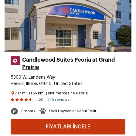
Candlewood Suites Peoria at Grand
Prairie
5300 W. Landens Way
Peoria, Illinois 61615, United States
7.17 mi (11.55 km) şehir merkezine Peoria
4.50
(745 reviews)
Otopark
Evcil Hayvanlar Kabul Edilir
FİYATLARI İNCELE