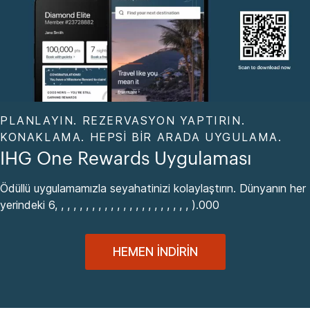
PLANLAYIN. REZERVASYON YAPTIRIN.
KONAKLAMA. HEPSI BIR ARADA UYGULAMA.
IHG One Rewards Uygulaması
Ödüllü uygulamamızla seyahatinizi kolaylaştırın. Dünyanın her
yerindeki 6, , , , , , , , , , , , , , , , , , , , , , ).000
HEMEN İNDIRIN