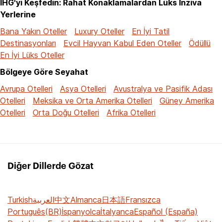
IHG'yi Keşfedin: Rahat Konaklamalardan Lüks İnziva
Yerlerine
Bana Yakın Oteller
Luxury Oteller
En İyi Tatil
Destinasyonları
Evcil Hayvan Kabul Eden Oteller
Ödüllü
En İyi Lüks Oteller
Bölgeye Göre Seyahat
Avrupa Otelleri
Asya Otelleri
Avustralya ve Pasifik Adası
Otelleri
Meksika ve Orta Amerika Otelleri
Güney Amerika
Otelleri
Orta Doğu Otelleri
Afrika Otelleri
Diğer Dillerde Gözat
Turkish
العربية
中文
Almanca
日本語
Fransızca
Português(BR)
İspanyolca
İtalyanca
Español (España)