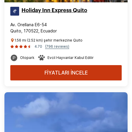
Holiday Inn Express Quito
Av. Orellana E6-54
Quito, 170522, Ecuador
1.56 mi (2.52 km) şehir merkezine Quito
4.70
(796 reviews)
Otopark
Evcil Hayvanlar Kabul Edilir
FİYATLARI İNCELE