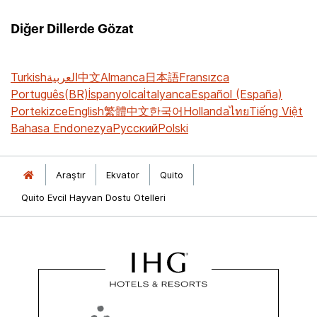
Diğer Dillerde Gözat
Turkish
العربية
中文
Almanca
日本語
Fransızca
Português(BR)
İspanyolca
İtalyanca
Español (España)
Portekizce
English
繁體中文
한국어
Hollanda
ไทย
Tiếng Việt
Bahasa Endonezya
Русский
Polski
Araştır
Ekvator
Quito
Quito Evcil Hayvan Dostu Otelleri