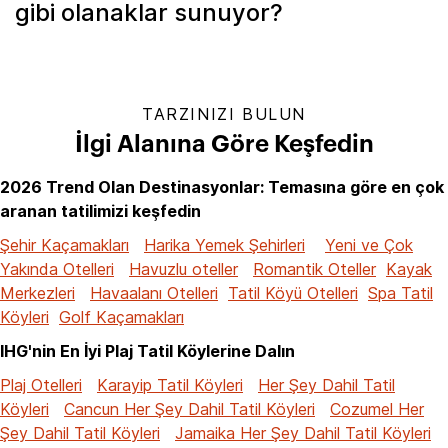
gibi olanaklar sunuyor?
TARZINIZI BULUN
İlgi Alanına Göre Keşfedin
2026 Trend Olan Destinasyonlar: Temasına göre en çok
aranan tatilimizi keşfedin
Şehir Kaçamakları
Harika Yemek Şehirleri
Yeni ve Çok
Yakında Otelleri
Havuzlu oteller
Romantik Oteller
Kayak
Merkezleri
Havaalanı Otelleri
Tatil Köyü Otelleri
Spa Tatil
Köyleri
Golf Kaçamakları
IHG'nin En İyi Plaj Tatil Köylerine Dalın
Plaj Otelleri
Karayip Tatil Köyleri
Her Şey Dahil Tatil
Köyleri
Cancun Her Şey Dahil Tatil Köyleri
Cozumel Her
Şey Dahil Tatil Köyleri
Jamaika Her Şey Dahil Tatil Köyleri