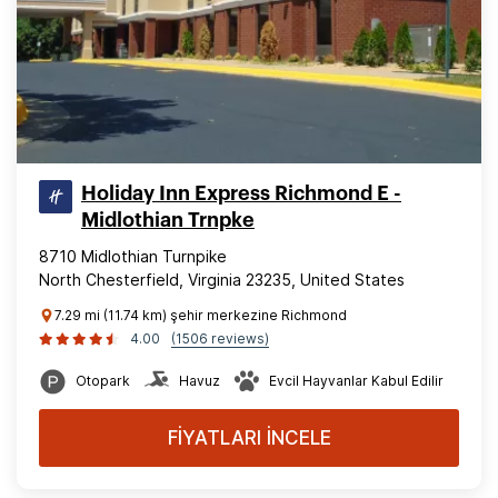
Holiday Inn Express Richmond E -
Midlothian Trnpke
8710 Midlothian Turnpike
North Chesterfield, Virginia 23235, United States
7.29 mi (11.74 km) şehir merkezine Richmond
4.00
(1506 reviews)
Otopark
Havuz
Evcil Hayvanlar Kabul Edilir
FİYATLARI İNCELE