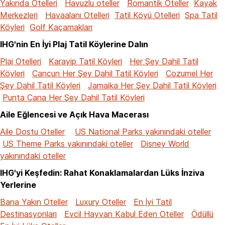
Yakında Otelleri
Havuzlu oteller
Romantik Oteller
Kayak
Merkezleri
Havaalanı Otelleri
Tatil Köyü Otelleri
Spa Tatil
Köyleri
Golf Kaçamakları
IHG'nin En İyi Plaj Tatil Köylerine Dalın
Plaj Otelleri
Karayip Tatil Köyleri
Her Şey Dahil Tatil
Köyleri
Cancun Her Şey Dahil Tatil Köyleri
Cozumel Her
Şey Dahil Tatil Köyleri
Jamaika Her Şey Dahil Tatil Köyleri
Punta Cana Her Şey Dahil Tatil Köyleri
Aile Eğlencesi ve Açık Hava Macerası
Aile Dostu Oteller
US National Parks yakınındaki oteller
US Theme Parks yakınındaki oteller
Disney World
yakınındaki oteller
IHG'yi Keşfedin: Rahat Konaklamalardan Lüks İnziva
Yerlerine
Bana Yakın Oteller
Luxury Oteller
En İyi Tatil
Destinasyonları
Evcil Hayvan Kabul Eden Oteller
Ödüllü