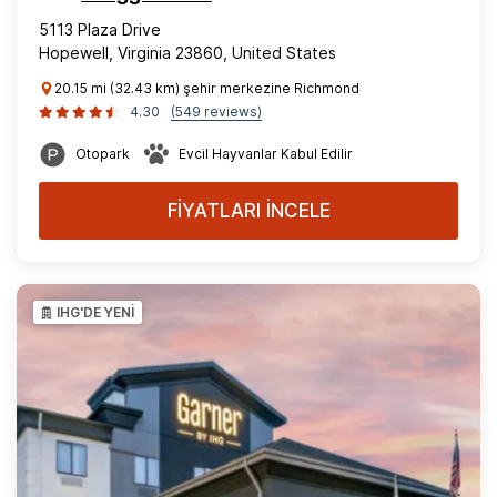
5113 Plaza Drive
Hopewell, Virginia 23860, United States
20.15 mi (32.43 km) şehir merkezine Richmond
4.30
(549 reviews)
Otopark
Evcil Hayvanlar Kabul Edilir
FİYATLARI İNCELE
IHG'DE YENİ