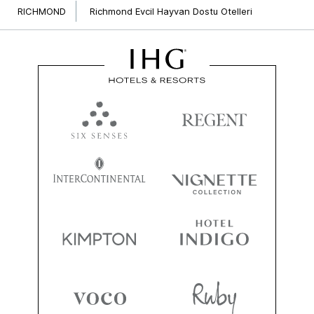
RICHMOND
Richmond Evcil Hayvan Dostu Otelleri