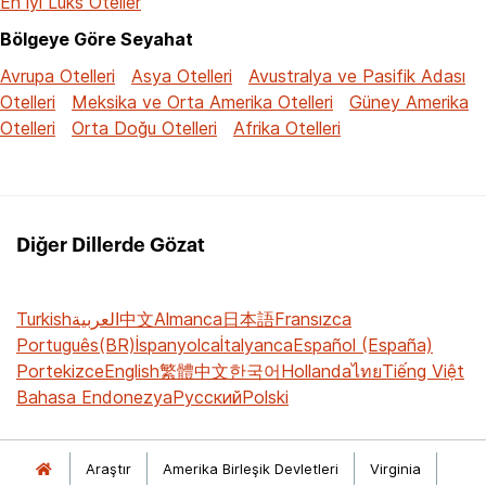
En İyi Lüks Oteller
Bölgeye Göre Seyahat
Avrupa Otelleri
Asya Otelleri
Avustralya ve Pasifik Adası
Otelleri
Meksika ve Orta Amerika Otelleri
Güney Amerika
Otelleri
Orta Doğu Otelleri
Afrika Otelleri
Diğer Dillerde Gözat
Turkish
العربية
中文
Almanca
日本語
Fransızca
Português(BR)
İspanyolca
İtalyanca
Español (España)
Portekizce
English
繁體中文
한국어
Hollanda
ไทย
Tiếng Việt
Bahasa Endonezya
Русский
Polski
Araştır
Amerika Birleşik Devletleri
Virginia