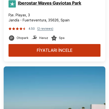
Iberostar Waves Gaviotas Park
Pje. Playas, 3
Jandía - Fuerteventura, 35626, Spain
4.50
(2 reviews)
Otopark
Havuz
Spa
FİYATLARI İNCELE