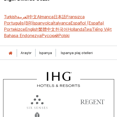
Turkish
العربية
中文
Almanca
日本語
Fransızca
Português(BR)
İspanyolca
İtalyanca
Español (España)
Portekizce
English
繁體中文
한국어
Hollanda
ไทย
Tiếng Việt
Bahasa Endonezya
Русский
Polski
Araştır
İspanya
İspanya plaj otelleri