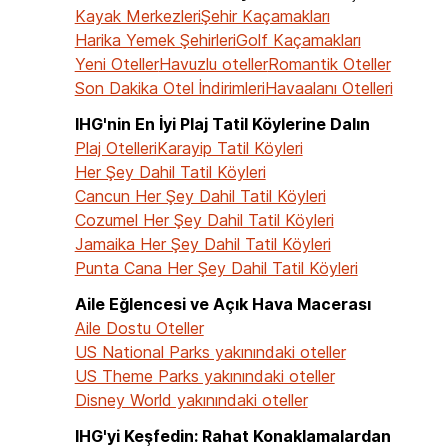
Kayak Merkezleri
Şehir Kaçamakları
Harika Yemek Şehirleri
Golf Kaçamakları
Yeni Oteller
Havuzlu oteller
Romantik Oteller
Son Dakika Otel İndirimleri
Havaalanı Otelleri
IHG'nin En İyi Plaj Tatil Köylerine Dalın
Plaj Otelleri
Karayip Tatil Köyleri
Her Şey Dahil Tatil Köyleri
Cancun Her Şey Dahil Tatil Köyleri
Cozumel Her Şey Dahil Tatil Köyleri
Jamaika Her Şey Dahil Tatil Köyleri
Punta Cana Her Şey Dahil Tatil Köyleri
Aile Eğlencesi ve Açık Hava Macerası
Aile Dostu Oteller
US National Parks yakınındaki oteller
US Theme Parks yakınındaki oteller
Disney World yakınındaki oteller
IHG'yi Keşfedin: Rahat Konaklamalardan