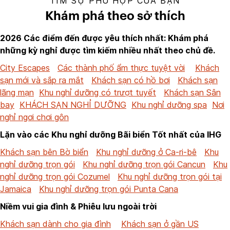
TÌM SỰ PHÙ HỢP CỦA BẠN
Khám phá theo sở thích
2026 Các điểm đến được yêu thích nhất: Khám phá
những kỳ nghỉ được tìm kiếm nhiều nhất theo chủ đề.
City Escapes
Các thành phố ẩm thực tuyệt vời
Khách
sạn mới và sắp ra mắt
Khách sạn có hồ bơi
Khách sạn
lãng mạn
Khu nghỉ dưỡng có trượt tuyết
Khách sạn Sân
bay
KHÁCH SẠN NGHỈ DƯỠNG
Khu nghỉ dưỡng spa
Nơi
nghỉ ngơi chơi gôn
Lặn vào các Khu nghỉ dưỡng Bãi biển Tốt nhất của IHG
Khách sạn bên Bờ biển
Khu nghỉ dưỡng ở Ca-ri-bê
Khu
nghỉ dưỡng trọn gói
Khu nghỉ dưỡng trọn gói Cancun
Khu
nghỉ dưỡng trọn gói Cozumel
Khu nghỉ dưỡng trọn gói tại
Jamaica
Khu nghỉ dưỡng trọn gói Punta Cana
Niềm vui gia đình & Phiêu lưu ngoài trời
Khách sạn dành cho gia đình
Khách sạn ở gần US