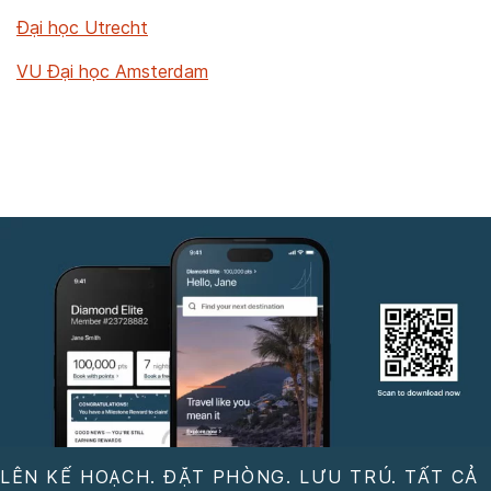
Đại học Utrecht
VU Đại học Amsterdam
LÊN KẾ HOẠCH. ĐẶT PHÒNG. LƯU TRÚ. TẤT CẢ