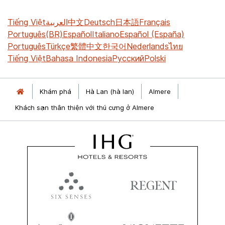
Tiếng Việt
العربية
中文
Deutsch
日本語
Français
Português(BR)
Español
Italiano
Español (España)
Português
Türkçe
繁體中文
한국어
Nederlands
ไทย
Tiếng Việt
Bahasa Indonesia
Русский
Polski
Khám phá
Hà Lan (hà lan)
Almere
Khách sạn thân thiện với thú cưng ở Almere