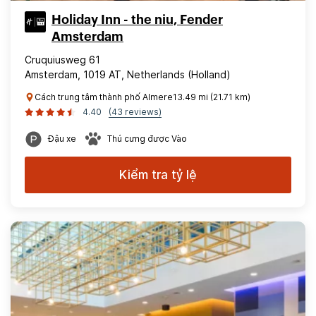
Holiday Inn - the niu, Fender
Amsterdam
Cruquiusweg 61
Amsterdam, 1019 AT, Netherlands (Holland)
Cách trung tâm thành phố Almere13.49 mi (21.71 km)
4.40
(43 reviews)
Đậu xe
Thú cưng được Vào
Kiểm tra tỷ lệ