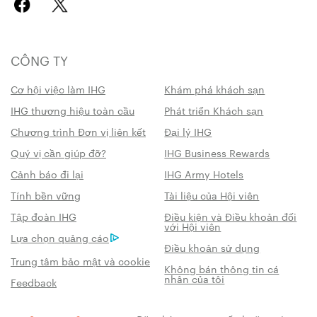
CÔNG TY
Cơ hội việc làm IHG
Khám phá khách sạn
IHG thương hiệu toàn cầu
Phát triển Khách sạn
Chương trình Đơn vị liên kết
Đại lý IHG
Quý vị cần giúp đỡ?
IHG Business Rewards
Cảnh báo đi lại
IHG Army Hotels
Tính bền vững
Tài liệu của Hội viên
Tập đoàn IHG
Điều kiện và Điều khoản đối
với Hội viên
Lựa chọn quảng cáo
Điều khoản sử dụng
Trung tâm bảo mật và cookie
Không bán thông tin cá
nhân của tôi
Feedback