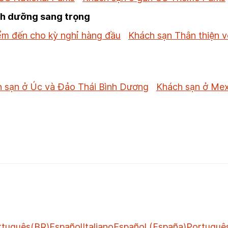
nh dưỡng sang trọng
ểm đến cho kỳ nghỉ hàng đầu
Khách sạn Thân thiện v
 sạn ở Úc và Đảo Thái Bình Dương
Khách sạn ở Mex
rtuguês(BR)
Español
Italiano
Español (España)
Portuguê