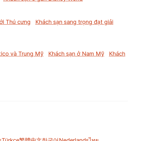
ới Thú cưng
Khách sạn sang trọng đạt giải
ico và Trung Mỹ
Khách sạn ở Nam Mỹ
Khách
s
Türkçe
繁體中文
한국어
Nederlands
ไทย