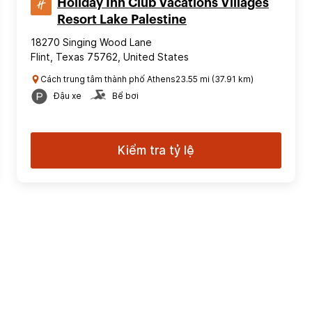
Holiday Inn Club Vacations Villages
Resort Lake Palestine
18270 Singing Wood Lane
Flint, Texas 75762, United States
Cách trung tâm thành phố Athens23.55 mi (37.91 km)
Đậu xe
Bể bơi
Kiểm tra tỷ lệ