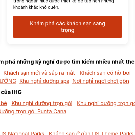
trọng ngoạn mục được thiết kế để tạo nên những
khoảnh khắc khó quên.
Khám phá các khách sạn sang
trọng
 phá những kỳ nghỉ được tìm kiếm nhiều nhất the
Khách sạn mới và sắp ra mắt
Khách sạn có hồ bơi
DƯỠNG
Khu nghỉ dưỡng spa
Nơi nghỉ ngơi chơi gôn
 của IHG
-bê
Khu nghỉ dưỡng trọn gói
Khu nghỉ dưỡng trọn g
dưỡng trọn gói Punta Cana
US National Parks
Khách sạn ở gần US Theme Parks