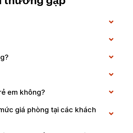
i thường gặp
ng?
 trẻ em không?
ức giá phòng tại các khách