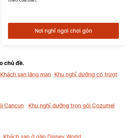
Nơi nghỉ ngơi chơi gôn
o chủ đề.
Khách sạn lãng mạn
Khu nghỉ dưỡng có trượt
ói Cancun
Khu nghỉ dưỡng trọn gói Cozumel
Khách sạn ở gần Disney World