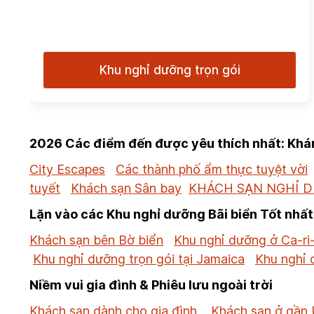
Khu nghỉ dưỡng trọn gói
2026 Các điểm đến được yêu thích nhất: Khám
City Escapes
Các thành phố ẩm thực tuyệt vời
tuyết
Khách sạn Sân bay
KHÁCH SẠN NGHỈ 
Lặn vào các Khu nghỉ dưỡng Bãi biển Tốt nhất
Khách sạn bên Bờ biển
Khu nghỉ dưỡng ở Ca-ri
Khu nghỉ dưỡng trọn gói tại Jamaica
Khu nghỉ 
Niềm vui gia đình & Phiêu lưu ngoài trời
Khách sạn dành cho gia đình
Khách sạn ở gần 