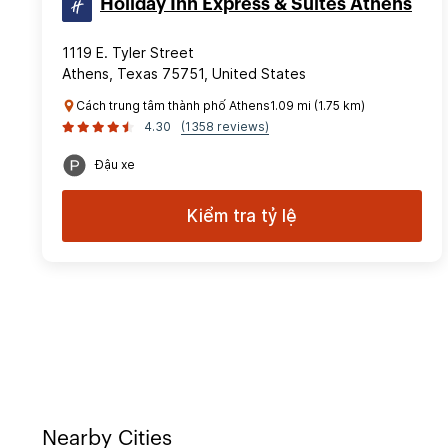
Holiday Inn Express & Suites Athens
1119 E. Tyler Street
Athens, Texas 75751, United States
Cách trung tâm thành phố Athens1.09 mi (1.75 km)
4.30
(1358 reviews)
Đậu xe
Kiểm tra tỷ lệ
Nearby Cities