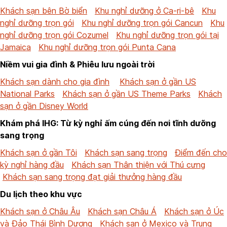
Khách sạn bên Bờ biển
Khu nghỉ dưỡng ở Ca-ri-bê
Khu
nghỉ dưỡng trọn gói
Khu nghỉ dưỡng trọn gói Cancun
Khu
nghỉ dưỡng trọn gói Cozumel
Khu nghỉ dưỡng trọn gói tại
Jamaica
Khu nghỉ dưỡng trọn gói Punta Cana
Niềm vui gia đình & Phiêu lưu ngoài trời
Khách sạn dành cho gia đình
Khách sạn ở gần US
National Parks
Khách sạn ở gần US Theme Parks
Khách
sạn ở gần Disney World
Khám phá IHG: Từ kỳ nghỉ ấm cúng đến nơi tĩnh dưỡng
sang trọng
Khách sạn ở gần Tôi
Khách sạn sang trọng
Điểm đến cho
kỳ nghỉ hàng đầu
Khách sạn Thân thiện với Thú cưng
Khách sạn sang trọng đạt giải thưởng hàng đầu
Du lịch theo khu vực
Khách sạn ở Châu Âu
Khách sạn Châu Á
Khách sạn ở Úc
và Đảo Thái Bình Dương
Khách sạn ở Mexico và Trung