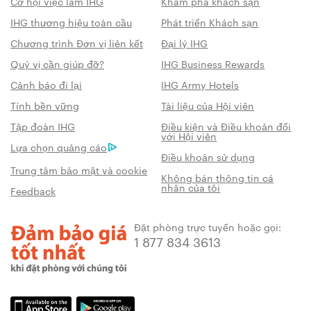
Cơ hội việc làm IHG
Khám phá khách sạn
IHG thương hiệu toàn cầu
Phát triển Khách sạn
Chương trình Đơn vị liên kết
Đại lý IHG
Quý vị cần giúp đỡ?
IHG Business Rewards
Cảnh báo đi lại
IHG Army Hotels
Tính bền vững
Tài liệu của Hội viên
Tập đoàn IHG
Điều kiện và Điều khoản đối
với Hội viên
Lựa chọn quảng cáo
Điều khoản sử dụng
Trung tâm bảo mật và cookie
Không bán thông tin cá
nhân của tôi
Feedback
Đặt phòng trực tuyến hoặc gọi:
1 877 834 3613