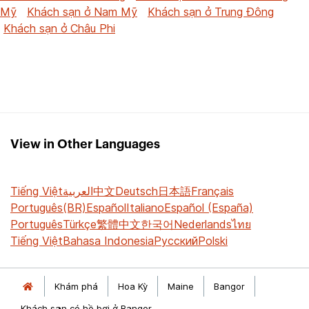
Mỹ
Khách sạn ở Nam Mỹ
Khách sạn ở Trung Đông
Khách sạn ở Châu Phi
View in Other Languages
Tiếng Việt
العربية
中文
Deutsch
日本語
Français
Português(BR)
Español
Italiano
Español (España)
Português
Türkçe
繁體中文
한국어
Nederlands
ไทย
Tiếng Việt
Bahasa Indonesia
Русский
Polski
Khám phá
Hoa Kỳ
Maine
Bangor
Khách sạn có hồ bơi ở Bangor