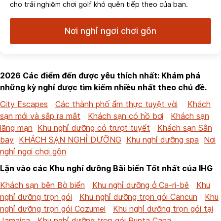
cho trải nghiệm chơi golf khó quên tiếp theo của bạn.
Nơi nghỉ ngơi chơi gôn
2026 Các điểm đến được yêu thích nhất: Khám phá
những kỳ nghỉ được tìm kiếm nhiều nhất theo chủ đề.
City Escapes
Các thành phố ẩm thực tuyệt vời
Khách
sạn mới và sắp ra mắt
Khách sạn có hồ bơi
Khách sạn
lãng mạn
Khu nghỉ dưỡng có trượt tuyết
Khách sạn Sân
bay
KHÁCH SẠN NGHỈ DƯỠNG
Khu nghỉ dưỡng spa
Nơi
nghỉ ngơi chơi gôn
Lặn vào các Khu nghỉ dưỡng Bãi biển Tốt nhất của IHG
Khách sạn bên Bờ biển
Khu nghỉ dưỡng ở Ca-ri-bê
Khu
nghỉ dưỡng trọn gói
Khu nghỉ dưỡng trọn gói Cancun
Khu
nghỉ dưỡng trọn gói Cozumel
Khu nghỉ dưỡng trọn gói tại
Jamaica
Khu nghỉ dưỡng trọn gói Punta Cana