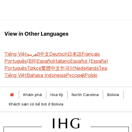
View in Other Languages
Tiếng Việt
العربية
中文
Deutsch
日本語
Français
Português(BR)
Español
Italiano
Español (España)
Português
Türkçe
繁體中文
한국어
Nederlands
ไทย
Tiếng Việt
Bahasa Indonesia
Русский
Polski
Khám phá
Hoa Kỳ
North Carolina
Bolivia
Khách sạn có bể bơi ở Bolivia