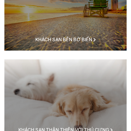
KHÁCH SẠN BÊN BỜ BIỂN
KHÁCH SẠN THÂN THIỆN VỚI THÚ CƯNG