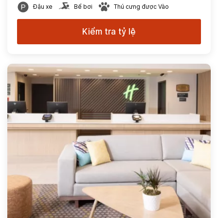
Đậu xe
Bể bơi
Thú cưng được Vào
Kiểm tra tỷ lệ