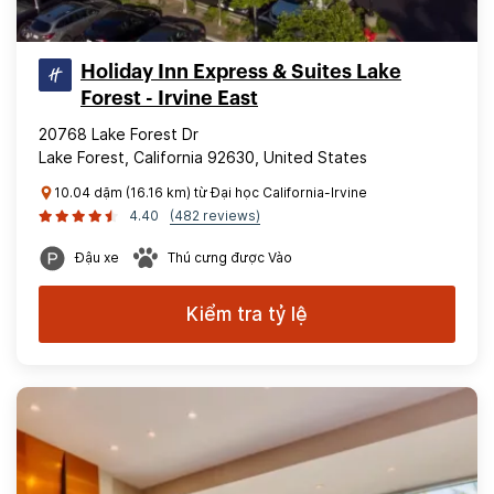
Holiday Inn Express & Suites Lake
Forest - Irvine East
20768 Lake Forest Dr
Lake Forest, California 92630, United States
10.04 dặm (16.16 km) từ Đại học California-Irvine
4.40
(482 reviews)
Đậu xe
Thú cưng được Vào
Kiểm tra tỷ lệ