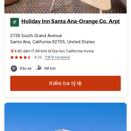
Holiday Inn Santa Ana-Orange Co. Arpt
2726 South Grand Avenue
Santa Ana, California 92705, United States
4.65 dặm (7.49 km) từ Đại học California-Irvine
4.20
(1874 reviews)
Đậu xe
Bể bơi
Kiểm tra tỷ lệ