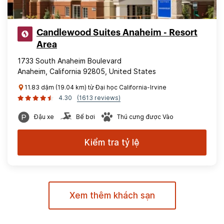
Candlewood Suites Anaheim - Resort
Area
1733 South Anaheim Boulevard
Anaheim, California 92805, United States
11.83 dặm (19.04 km) từ Đại học California-Irvine
4.30
(1613 reviews)
Đậu xe
Bể bơi
Thú cưng được Vào
Kiểm tra tỷ lệ
Xem thêm khách sạn