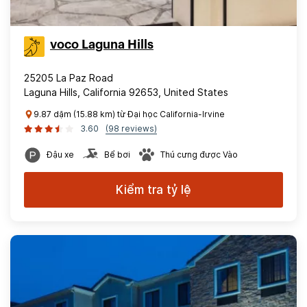
voco Laguna Hills
25205 La Paz Road
Laguna Hills, California 92653, United States
9.87 dặm (15.88 km) từ Đại học California-Irvine
3.60
(98 reviews)
Đậu xe
Bể bơi
Thú cưng được Vào
Kiểm tra tỷ lệ