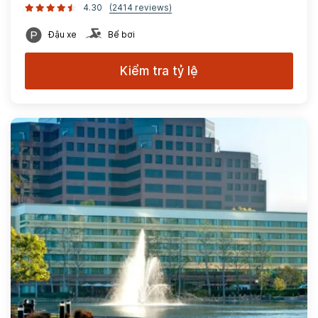
4.30
(2414 reviews)
Đậu xe
Bể bơi
Kiểm tra tỷ lệ