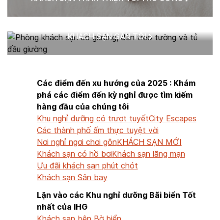
KHÁCH SẠN GẦN TÔI
Các điểm đến xu hướng của 2025 : Khám
phá các điểm đến kỳ nghỉ được tìm kiếm
hàng đầu của chúng tôi
Khu nghỉ dưỡng có trượt tuyết
City Escapes
Các thành phố ẩm thực tuyệt vời
Nơi nghỉ ngơi chơi gôn
KHÁCH SẠN MỚI
Khách sạn có hồ bơi
Khách sạn lãng mạn
Ưu đãi khách sạn phút chót
Khách sạn Sân bay
Lặn vào các Khu nghỉ dưỡng Bãi biển Tốt
nhất của IHG
Khách sạn bên Bờ biển