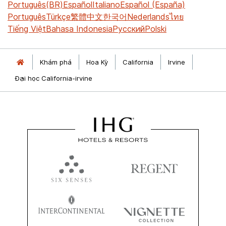
Português(BR)
Español
Italiano
Español (España)
Português
Türkçe
繁體中文
한국어
Nederlands
ไทย
Tiếng Việt
Bahasa Indonesia
Русский
Polski
Khám phá
Hoa Kỳ
California
Irvine
Đại học California-irvine