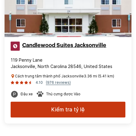
Candlewood Suites Jacksonville
119 Penny Lane
Jacksonville, North Carolina 28546, United States
Cách trung tâm thành phố Jacksonville3.36 mi (5.41 km)
4.10
(976 reviews)
Đậu xe
Thú cưng được Vào
Kiểm tra tỷ lệ