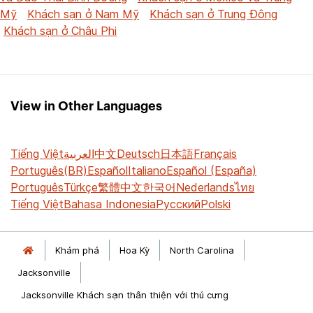
Mỹ
Khách sạn ở Nam Mỹ
Khách sạn ở Trung Đông
Khách sạn ở Châu Phi
View in Other Languages
Tiếng Việt
العربية
中文
Deutsch
日本語
Français
Português(BR)
Español
Italiano
Español (España)
Português
Türkçe
繁體中文
한국어
Nederlands
ไทย
Tiếng Việt
Bahasa Indonesia
Русский
Polski
Khám phá
Hoa Kỳ
North Carolina
Jacksonville
Jacksonville Khách sạn thân thiện với thú cưng