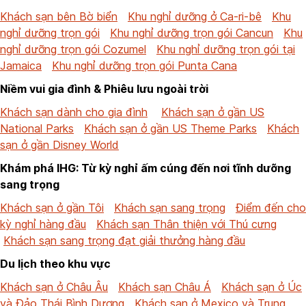
Khách sạn bên Bờ biển
Khu nghỉ dưỡng ở Ca-ri-bê
Khu
nghỉ dưỡng trọn gói
Khu nghỉ dưỡng trọn gói Cancun
Khu
nghỉ dưỡng trọn gói Cozumel
Khu nghỉ dưỡng trọn gói tại
Jamaica
Khu nghỉ dưỡng trọn gói Punta Cana
Niềm vui gia đình & Phiêu lưu ngoài trời
Khách sạn dành cho gia đình
Khách sạn ở gần US
National Parks
Khách sạn ở gần US Theme Parks
Khách
sạn ở gần Disney World
Khám phá IHG: Từ kỳ nghỉ ấm cúng đến nơi tĩnh dưỡng
sang trọng
Khách sạn ở gần Tôi
Khách sạn sang trọng
Điểm đến cho
kỳ nghỉ hàng đầu
Khách sạn Thân thiện với Thú cưng
Khách sạn sang trọng đạt giải thưởng hàng đầu
Du lịch theo khu vực
Khách sạn ở Châu Âu
Khách sạn Châu Á
Khách sạn ở Úc
và Đảo Thái Bình Dương
Khách sạn ở Mexico và Trung