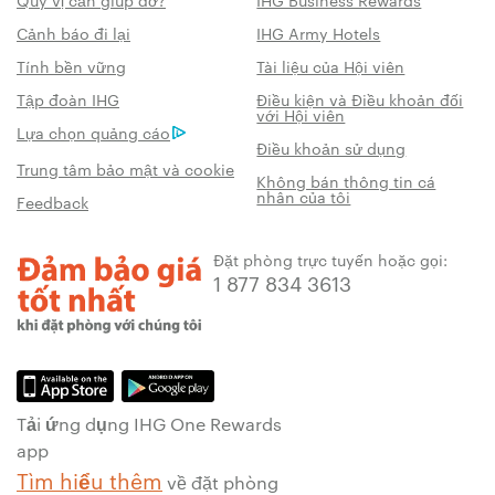
Cảnh báo đi lại
IHG Army Hotels
Tính bền vững
Tài liệu của Hội viên
Tập đoàn IHG
Điều kiện và Điều khoản đối
với Hội viên
Lựa chọn quảng cáo
Điều khoản sử dụng
Trung tâm bảo mật và cookie
Không bán thông tin cá
nhân của tôi
Feedback
Đặt phòng trực tuyến hoặc gọi:
1 877 834 3613
Tải ứng dụng IHG One Rewards
app
Tìm hiểu thêm
về đặt phòng