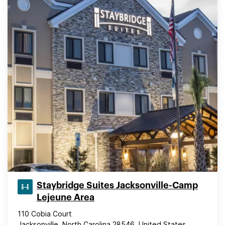
Staybridge Suites Jacksonville-Camp
Lejeune Area
110 Cobia Court
Jacksonville, North Carolina 28546, United States