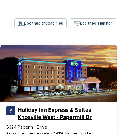
Lọc theo thương hiệu
Lọc theo Tiện nghi
Holiday Inn Express & Suites
Knoxville West - Papermill Dr
6324 Papermill Drive
Knoxville, Tennessee 37919, United States