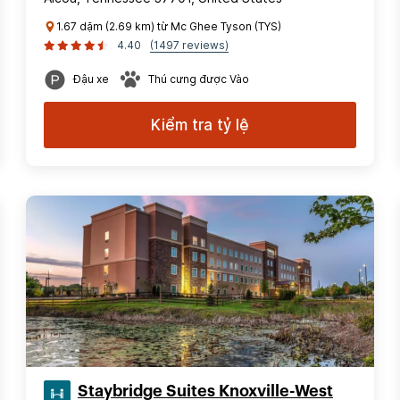
1.67 dặm (2.69 km) từ Mc Ghee Tyson (TYS)
4.40
(1497 reviews)
Đậu xe
Thú cưng được Vào
Kiểm tra tỷ lệ
Staybridge Suites Knoxville-West