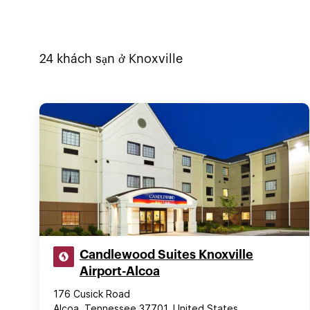
24
khách sạn ở
Knoxville
Candlewood Suites Knoxville
Airport-Alcoa
176 Cusick Road
Alcoa, Tennessee 37701, United States