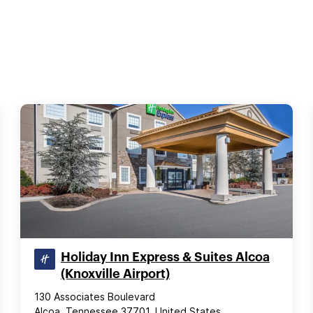
Holiday Inn Express & Suites Alcoa
(Knoxville Airport)
130 Associates Boulevard
Alcoa, Tennessee 37701, United States