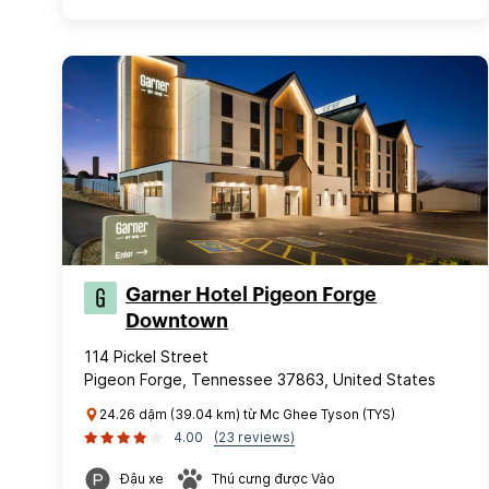
Garner Hotel Pigeon Forge
Downtown
114 Pickel Street
Pigeon Forge, Tennessee 37863, United States
24.26 dặm (39.04 km) từ Mc Ghee Tyson (TYS)
4.00
(23 reviews)
Đậu xe
Thú cưng được Vào