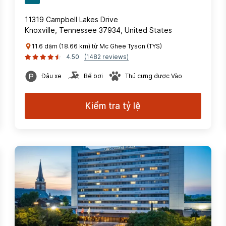
11319 Campbell Lakes Drive
Knoxville, Tennessee 37934, United States
11.6 dặm (18.66 km) từ Mc Ghee Tyson (TYS)
4.50
(1482 reviews)
Đậu xe
Bể bơi
Thú cưng được Vào
Kiểm tra tỷ lệ