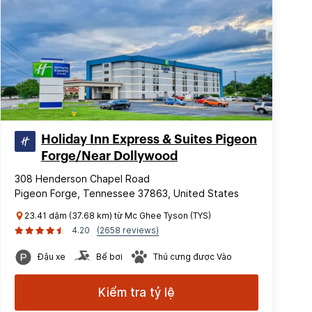
Holiday Inn Express & Suites Pigeon
Forge/Near Dollywood
308 Henderson Chapel Road
Pigeon Forge, Tennessee 37863, United States
23.41 dặm (37.68 km) từ Mc Ghee Tyson (TYS)
4.20
(2658 reviews)
Đậu xe
Bể bơi
Thú cưng được Vào
Kiểm tra tỷ lệ