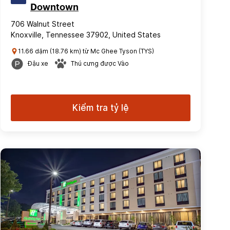
Downtown
706 Walnut Street
Knoxville, Tennessee 37902, United States
11.66 dặm (18.76 km) từ Mc Ghee Tyson (TYS)
Đậu xe
Thú cưng được Vào
Kiểm tra tỷ lệ