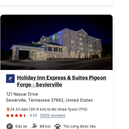
Holiday Inn Express & Suites Pigeon
Forge - Sevierville
121 Nascar Drive
Sevierville, Tennessee 37862, United States
24.33 dặm (39.15 km) từ Mc Ghee Tyson (TYS)
4.50
(2625 reviews)
Đậu xe
Bể bơi
Thú cưng được Vào