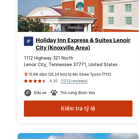
Holiday Inn Express & Suites Lenoir
City (Knoxville Area)
1112 Highway 321 North
Lenoir City, Tennessee 37771, United States
15.68 dặm (25.24 km) từ Mc Ghee Tyson (TYS)
4.30
(1213 reviews)
Đậu xe
Thú cưng được Vào
Kiểm tra tỷ lệ