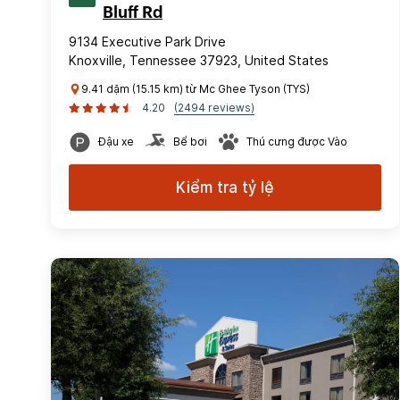
Bluff Rd
9134 Executive Park Drive
Knoxville, Tennessee 37923, United States
9.41 dặm (15.15 km) từ Mc Ghee Tyson (TYS)
4.20
(2494 reviews)
Đậu xe
Bể bơi
Thú cưng được Vào
Kiểm tra tỷ lệ