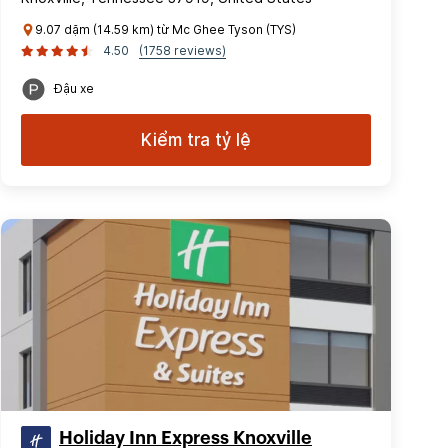
9.07 dặm (14.59 km) từ Mc Ghee Tyson (TYS)
4.50
(1758 reviews)
Đậu xe
Kiểm tra tỷ lệ
Holiday Inn Express Knoxville