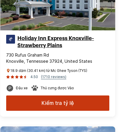
Holiday Inn Express Knoxville-
Strawberry Plains
730 Rufus Graham Rd
Knoxville, Tennessee 37924, United States
18.9 dặm (30.41 km) từ Mc Ghee Tyson (TYS)
4.50
(1710 reviews)
Đậu xe
Thú cưng được Vào
Kiểm tra tỷ lệ