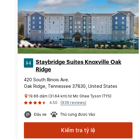
Staybridge Suites Knoxville Oak
Ridge
420 South Illinois Ave.
Oak Ridge, Tennessee 37830, United States
19.66 dặm (31.64 km) từ Mc Ghee Tyson (TYS)
4.50
(939 reviews)
Đậu xe
Thú cưng được Vào
Kiểm tra tỷ lệ