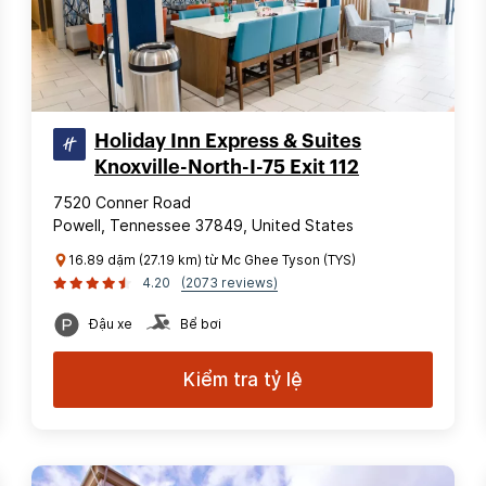
Holiday Inn Express & Suites
Knoxville-North-I-75 Exit 112
7520 Conner Road
Powell, Tennessee 37849, United States
16.89 dặm (27.19 km) từ Mc Ghee Tyson (TYS)
4.20
(2073 reviews)
Đậu xe
Bể bơi
Kiểm tra tỷ lệ