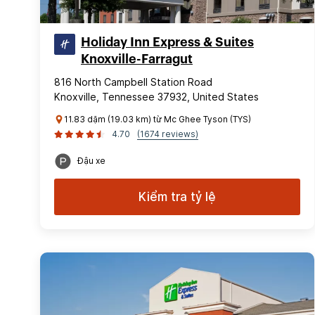
Holiday Inn Express & Suites
Knoxville-Farragut
816 North Campbell Station Road
Knoxville, Tennessee 37932, United States
11.83 dặm (19.03 km) từ Mc Ghee Tyson (TYS)
4.70
(1674 reviews)
Đậu xe
Kiểm tra tỷ lệ