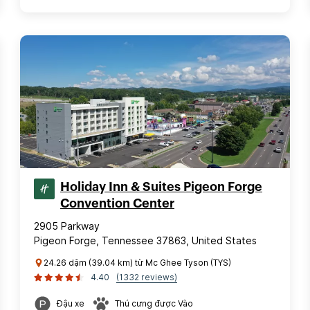
Holiday Inn & Suites Pigeon Forge
Convention Center
2905 Parkway
Pigeon Forge, Tennessee 37863, United States
24.26 dặm (39.04 km) từ Mc Ghee Tyson (TYS)
4.40
(1332 reviews)
Đậu xe
Thú cưng được Vào