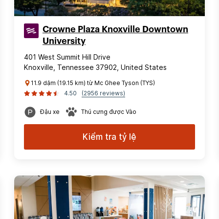
Crowne Plaza Knoxville Downtown
University
401 West Summit Hill Drive
Knoxville, Tennessee 37902, United States
11.9 dặm (19.15 km) từ Mc Ghee Tyson (TYS)
4.50
(2956 reviews)
Đậu xe
Thú cưng được Vào
Kiểm tra tỷ lệ