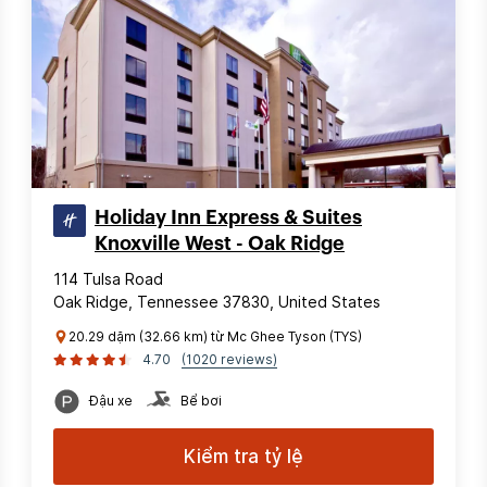
Holiday Inn Express & Suites
Knoxville West - Oak Ridge
114 Tulsa Road
Oak Ridge, Tennessee 37830, United States
20.29 dặm (32.66 km) từ Mc Ghee Tyson (TYS)
4.70
(1020 reviews)
Đậu xe
Bể bơi
Kiểm tra tỷ lệ