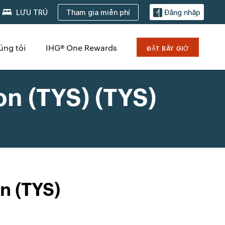
Tham gia miễn phí
LƯU TRÚ
Đăng nhập
úng tôi
IHG® One Rewards
ĐẶT BÂY GIỜ
n (TYS) (TYS)
n (TYS)