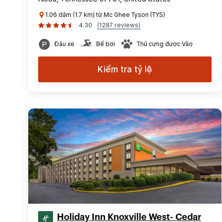
1.06 dặm (1.7 km) từ Mc Ghee Tyson (TYS)
4.30
(1287 reviews)
Đậu xe
Bể bơi
Thú cưng được Vào
Kiểm tra tỷ lệ
Holiday Inn Knoxville West- Cedar