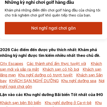
Những kỳ nghỉ chơi golf hàng đầu
Khám phá những điểm đến chơi golf hàng đầu của chúng tôi
cho trải nghiệm chơi golf khó quên tiếp theo của bạn.
Nơi nghỉ ngơi chơi gôn
2026 Các điểm đến được yêu thích nhất: Khám phá
những kỳ nghỉ được tìm kiếm nhiều nhất theo chủ đề.
City Escapes
Các thành phố ẩm thực tuyệt vời
Khách
sạn mới và sắp ra mắt
Khách sạn có hồ bơi
Khách sạn
lãng mạn
Khu nghỉ dưỡng có trượt tuyết
Khách sạn Sân
bay
KHÁCH SẠN NGHỈ DƯỠNG
Khu nghỉ dưỡng spa
Nơi
nghỉ ngơi chơi gôn
Lặn vào các Khu nghỉ dưỡng Bãi biển Tốt nhất của IHG
Khách sạn bên Bờ biển
Khu nghỉ dưỡng ở Ca-ri-bê
Khu