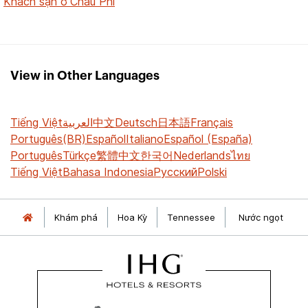
Khách sạn ở Châu Phi
View in Other Languages
Tiếng Việt
العربية
中文
Deutsch
日本語
Français
Português(BR)
Español
Italiano
Español (España)
Português
Türkçe
繁體中文
한국어
Nederlands
ไทย
Tiếng Việt
Bahasa Indonesia
Русский
Polski
Khám phá
Hoa Kỳ
Tennessee
Nước ngọt