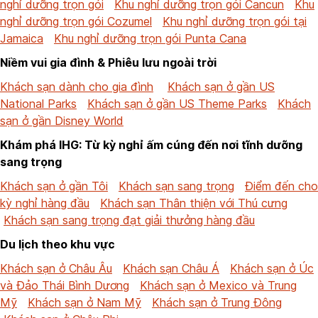
nghỉ dưỡng trọn gói
Khu nghỉ dưỡng trọn gói Cancun
Khu
nghỉ dưỡng trọn gói Cozumel
Khu nghỉ dưỡng trọn gói tại
Jamaica
Khu nghỉ dưỡng trọn gói Punta Cana
Niềm vui gia đình & Phiêu lưu ngoài trời
Khách sạn dành cho gia đình
Khách sạn ở gần US
National Parks
Khách sạn ở gần US Theme Parks
Khách
sạn ở gần Disney World
Khám phá IHG: Từ kỳ nghỉ ấm cúng đến nơi tĩnh dưỡng
sang trọng
Khách sạn ở gần Tôi
Khách sạn sang trọng
Điểm đến cho
kỳ nghỉ hàng đầu
Khách sạn Thân thiện với Thú cưng
Khách sạn sang trọng đạt giải thưởng hàng đầu
Du lịch theo khu vực
Khách sạn ở Châu Âu
Khách sạn Châu Á
Khách sạn ở Úc
và Đảo Thái Bình Dương
Khách sạn ở Mexico và Trung
Mỹ
Khách sạn ở Nam Mỹ
Khách sạn ở Trung Đông