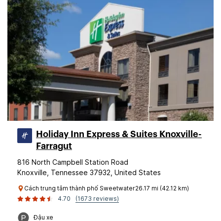
Holiday Inn Express & Suites Knoxville-
Farragut
816 North Campbell Station Road
Knoxville, Tennessee 37932, United States
Cách trung tâm thành phố Sweetwater26.17 mi (42.12 km)
4.70
(1673 reviews)
Đậu xe