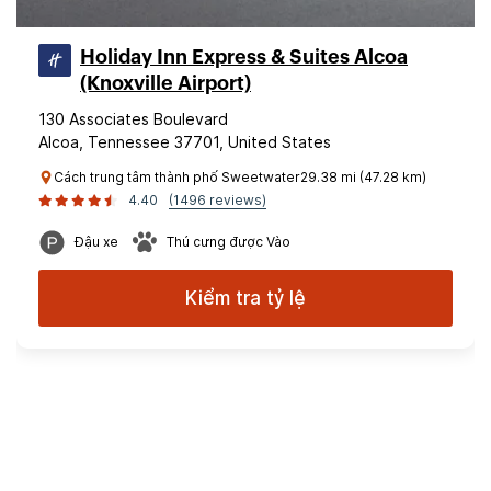
Holiday Inn Express & Suites Alcoa
(Knoxville Airport)
130 Associates Boulevard
Alcoa, Tennessee 37701, United States
Cách trung tâm thành phố Sweetwater29.38 mi (47.28 km)
4.40
(1496 reviews)
Đậu xe
Thú cưng được Vào
Kiểm tra tỷ lệ