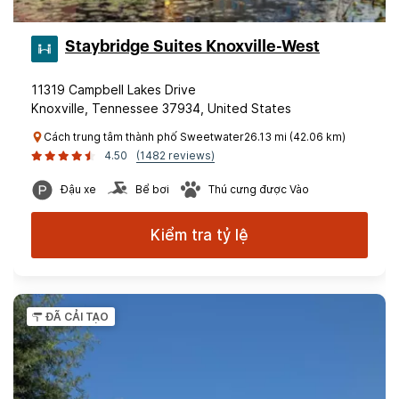
Staybridge Suites Knoxville-West
11319 Campbell Lakes Drive
Knoxville, Tennessee 37934, United States
Cách trung tâm thành phố Sweetwater26.13 mi (42.06 km)
4.50
(1482 reviews)
Đậu xe
Bể bơi
Thú cưng được Vào
Kiểm tra tỷ lệ
ĐÃ CẢI TẠO