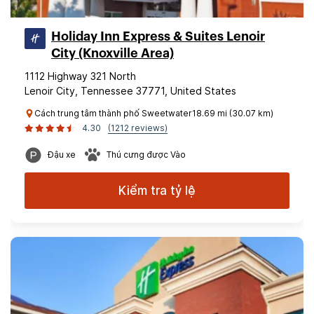
Holiday Inn Express & Suites Lenoir
City (Knoxville Area)
1112 Highway 321 North
Lenoir City, Tennessee 37771, United States
Cách trung tâm thành phố Sweetwater18.69 mi (30.07 km)
4.30
(1212 reviews)
Đậu xe
Thú cưng được Vào
Kiểm tra tỷ lệ