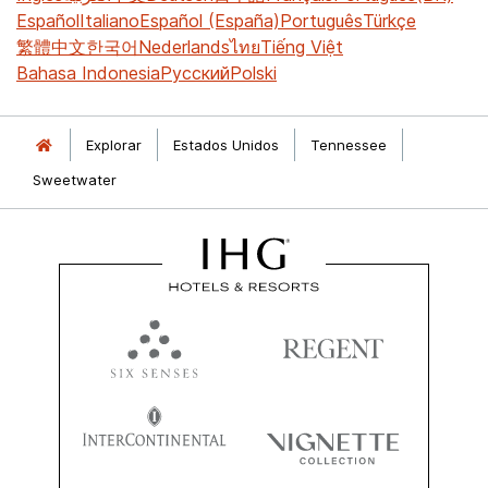
Español
Italiano
Español (España)
Português
Türkçe
繁體中文
한국어
Nederlands
ไทย
Tiếng Việt
Bahasa Indonesia
Русский
Polski
Explorar
Estados Unidos
Tennessee
Sweetwater