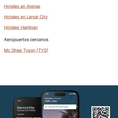
Hoteles en Atenas
Hoteles en Lenoir City
Hoteles Harriman
Aeropuertos cercanos
Mc Ghee Tyson (TYS)