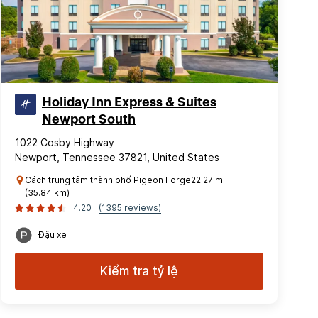
Holiday Inn Express & Suites
Newport South
1022 Cosby Highway
Newport, Tennessee 37821, United States
Cách trung tâm thành phố Pigeon Forge22.27 mi
(35.84 km)
4.20
(1395 reviews)
Đậu xe
Kiểm tra tỷ lệ