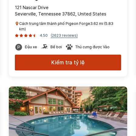
121 Nascar Drive
Sevierville, Tennessee 37862, United States
Cách trung tâm thành phố Pigeon Forge3.62 mi (5.83
km)
4.50
(2623 reviews)
Đậu xe
Bể bơi
Thú cưng được Vào
Kiểm tra tỷ lệ