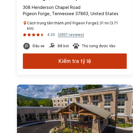
308 Henderson Chapel Road
Pigeon Forge, Tennessee 37863, United States
Cách trung tâm thành phố Pigeon Forge2.31 mi (3.71
km)
4.20
(2657 reviews)
Đậu xe
Bể bơi
Thú cưng được Vào
Kiểm tra tỷ lệ