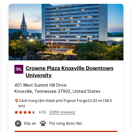
Crowne Plaza Knoxville Downtown
University
401 West Summit Hill Drive
Knoxville, Tennessee 37902, United States
Cách trung tâm thành phố Pigeon Forge23.92 mi (38.5
km)
4.50
(2955 reviews)
Đậu xe
Thú cưng được Vào