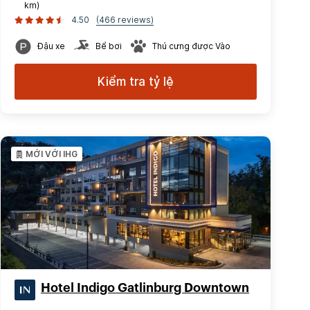
km)
4.50
(466 reviews)
Đậu xe
Bể bơi
Thú cưng được Vào
Kiểm tra tỷ lệ
MỚI VỚI IHG
Hotel Indigo Gatlinburg Downtown