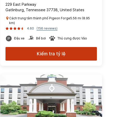
229 East Parkway
Gatlinburg, Tennessee 37738, United States
Cách trung tâm thành phố Pigeon Forge5.56 mi (8.95
km)
4.60
(156 reviews)
Đậu xe
Bể bơi
Thú cưng được Vào
Kiểm tra tỷ lệ