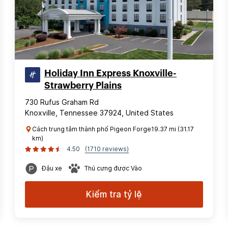
Holiday Inn Express Knoxville-
Strawberry Plains
730 Rufus Graham Rd
Knoxville, Tennessee 37924, United States
Cách trung tâm thành phố Pigeon Forge19.37 mi (31.17
km)
4.50
(1710 reviews)
Đậu xe
Thú cưng được Vào
Kiểm tra tỷ lệ