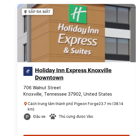
SẮP RA MẮT
Holiday Inn Express Knoxville
Downtown
706 Walnut Street
Knoxville, Tennessee 37902, United States
Cách trung tâm thành phố Pigeon Forge23.7 mi (38.14
km)
Đậu xe
Thú cưng được Vào