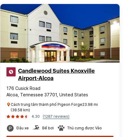
Candlewood Suites Knoxville
Airport-Alcoa
176 Cusick Road
Alcoa, Tennessee 37701, United States
Cách trung tâm thành phố Pigeon Forge23.98 mi
(38.58 km)
4.30
(1287 reviews)
Đậu xe
Bể bơi
Thú cưng được Vào