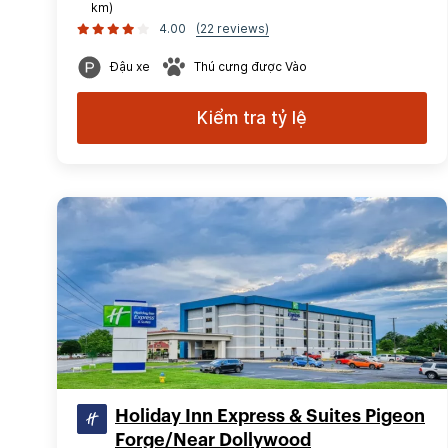
km)
4.00
(22 reviews)
Đậu xe
Thú cưng được Vào
Kiểm tra tỷ lệ
Holiday Inn Express & Suites Pigeon
Forge/Near Dollywood