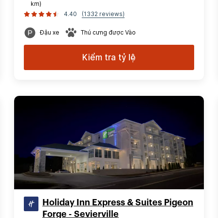
km)
4.40
(1332 reviews)
Đậu xe
Thú cưng được Vào
Kiểm tra tỷ lệ
Holiday Inn Express & Suites Pigeon
Forge - Sevierville