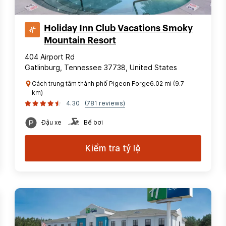
Holiday Inn Club Vacations Smoky
Mountain Resort
404 Airport Rd
Gatlinburg, Tennessee 37738, United States
Cách trung tâm thành phố Pigeon Forge6.02 mi (9.7
km)
4.30
(781 reviews)
Đậu xe
Bể bơi
Kiểm tra tỷ lệ