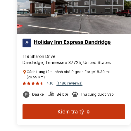
Holiday Inn Express Dandridge
119 Sharon Drive
Dandridge, Tennessee 37725, United States
Cách trung tâm thành phố Pigeon Forge18.39 mi
(29.59 km)
4.10
(1486 reviews)
Đậu xe
Bể bơi
Thú cưng được Vào
Kiểm tra tỷ lệ