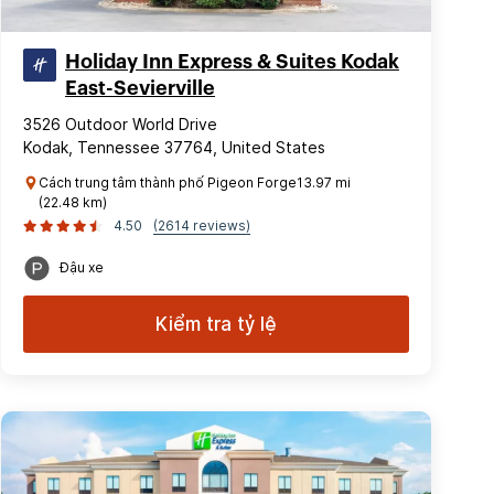
Holiday Inn Express & Suites Kodak
East-Sevierville
3526 Outdoor World Drive
Kodak, Tennessee 37764, United States
Cách trung tâm thành phố Pigeon Forge13.97 mi
(22.48 km)
4.50
(2614 reviews)
Đậu xe
Kiểm tra tỷ lệ