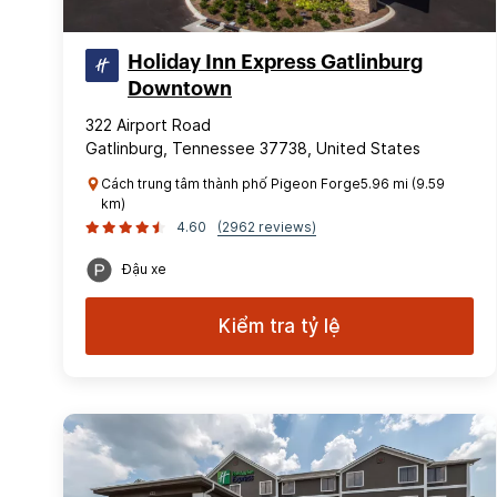
Holiday Inn Express Gatlinburg
Downtown
322 Airport Road
Gatlinburg, Tennessee 37738, United States
Cách trung tâm thành phố Pigeon Forge5.96 mi (9.59
km)
4.60
(2962 reviews)
Đậu xe
Kiểm tra tỷ lệ