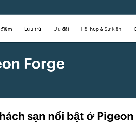
 điểm
Lưu trú
Ưu đãi
Hội họp & Sự kiện
eon Forge
hách sạn nổi bật ở Pigeon