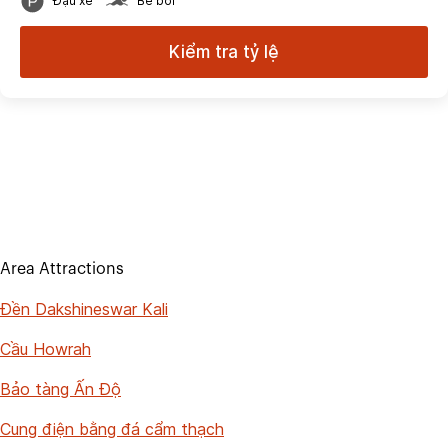
Đậu xe
Bể bơi
Kiểm tra tỷ lệ
Area Attractions
Đền Dakshineswar Kali
Cầu Howrah
Bảo tàng Ấn Độ
Cung điện bằng đá cẩm thạch