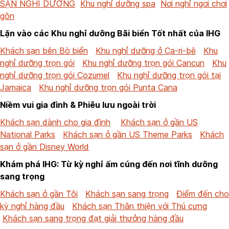
SẠN NGHỈ DƯỠNG
Khu nghỉ dưỡng spa
Nơi nghỉ ngơi chơi
gôn
Lặn vào các Khu nghỉ dưỡng Bãi biển Tốt nhất của IHG
Khách sạn bên Bờ biển
Khu nghỉ dưỡng ở Ca-ri-bê
Khu
nghỉ dưỡng trọn gói
Khu nghỉ dưỡng trọn gói Cancun
Khu
nghỉ dưỡng trọn gói Cozumel
Khu nghỉ dưỡng trọn gói tại
Jamaica
Khu nghỉ dưỡng trọn gói Punta Cana
Niềm vui gia đình & Phiêu lưu ngoài trời
Khách sạn dành cho gia đình
Khách sạn ở gần US
National Parks
Khách sạn ở gần US Theme Parks
Khách
sạn ở gần Disney World
Khám phá IHG: Từ kỳ nghỉ ấm cúng đến nơi tĩnh dưỡng
sang trọng
Khách sạn ở gần Tôi
Khách sạn sang trọng
Điểm đến cho
kỳ nghỉ hàng đầu
Khách sạn Thân thiện với Thú cưng
Khách sạn sang trọng đạt giải thưởng hàng đầu