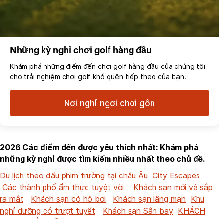
Những kỳ nghỉ chơi golf hàng đầu
Khám phá những điểm đến chơi golf hàng đầu của chúng tôi
cho trải nghiệm chơi golf khó quên tiếp theo của bạn.
Nơi nghỉ ngơi chơi gôn
2026 Các điểm đến được yêu thích nhất: Khám phá
những kỳ nghỉ được tìm kiếm nhiều nhất theo chủ đề.
Du lịch theo dấu phim trường tại châu Âu
City Escapes
Các thành phố ẩm thực tuyệt vời
Khách sạn mới và sắp
ra mắt
Khách sạn có hồ bơi
Khách sạn lãng mạn
Khu
nghỉ dưỡng có trượt tuyết
Khách sạn Sân bay
KHÁCH