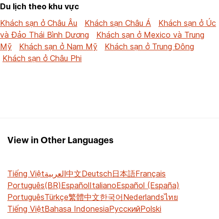
Du lịch theo khu vực
Khách sạn ở Châu Âu
Khách sạn Châu Á
Khách sạn ở Úc
và Đảo Thái Bình Dương
Khách sạn ở Mexico và Trung
Mỹ
Khách sạn ở Nam Mỹ
Khách sạn ở Trung Đông
Khách sạn ở Châu Phi
View in Other Languages
Tiếng Việt
العربية
中文
Deutsch
日本語
Français
Português(BR)
Español
Italiano
Español (España)
Português
Türkçe
繁體中文
한국어
Nederlands
ไทย
Tiếng Việt
Bahasa Indonesia
Русский
Polski