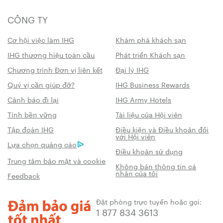
CÔNG TY
Cơ hội việc làm IHG
Khám phá khách sạn
IHG thương hiệu toàn cầu
Phát triển Khách sạn
Chương trình Đơn vị liên kết
Đại lý IHG
Quý vị cần giúp đỡ?
IHG Business Rewards
Cảnh báo đi lại
IHG Army Hotels
Tính bền vững
Tài liệu của Hội viên
Tập đoàn IHG
Điều kiện và Điều khoản đối
với Hội viên
Lựa chọn quảng cáo
Điều khoản sử dụng
Trung tâm bảo mật và cookie
Không bán thông tin cá
nhân của tôi
Feedback
Đặt phòng trực tuyến hoặc gọi:
1 877 834 3613