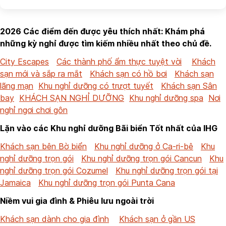
2026 Các điểm đến được yêu thích nhất: Khám phá
những kỳ nghỉ được tìm kiếm nhiều nhất theo chủ đề.
City Escapes
Các thành phố ẩm thực tuyệt vời
Khách
sạn mới và sắp ra mắt
Khách sạn có hồ bơi
Khách sạn
lãng mạn
Khu nghỉ dưỡng có trượt tuyết
Khách sạn Sân
bay
KHÁCH SẠN NGHỈ DƯỠNG
Khu nghỉ dưỡng spa
Nơi
nghỉ ngơi chơi gôn
Lặn vào các Khu nghỉ dưỡng Bãi biển Tốt nhất của IHG
Khách sạn bên Bờ biển
Khu nghỉ dưỡng ở Ca-ri-bê
Khu
nghỉ dưỡng trọn gói
Khu nghỉ dưỡng trọn gói Cancun
Khu
nghỉ dưỡng trọn gói Cozumel
Khu nghỉ dưỡng trọn gói tại
Jamaica
Khu nghỉ dưỡng trọn gói Punta Cana
Niềm vui gia đình & Phiêu lưu ngoài trời
Khách sạn dành cho gia đình
Khách sạn ở gần US