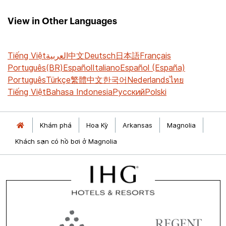
View in Other Languages
Tiếng Việt
العربية
中文
Deutsch
日本語
Français
Português(BR)
Español
Italiano
Español (España)
Português
Türkçe
繁體中文
한국어
Nederlands
ไทย
Tiếng Việt
Bahasa Indonesia
Русский
Polski
Khám phá
Hoa Kỳ
Arkansas
Magnolia
Khách sạn có hồ bơi ở Magnolia