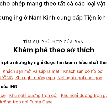
cho phép mang theo tất cả các loại vậ
 cưng ihg ở Nam Kinh cung cấp Tiện ích
TÌM SỰ PHÙ HỢP CỦA BẠN
Khám phá theo sở thích
 phá những kỳ nghỉ được tìm kiếm nhiều nhất the
Khách sạn mới và sắp ra mắt
Khách sạn có hồ bơi
DƯỠNG
Khu nghỉ dưỡng spa
Nơi nghỉ ngơi chơi gôn
 của IHG
-bê
Khu nghỉ dưỡng trọn gói
Khu nghỉ dưỡng trọn g
dưỡng trọn gói Punta Cana