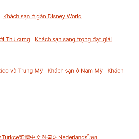
Khách sạn ở gần Disney World
ới Thú cưng
Khách sạn sang trọng đạt giải
ico và Trung Mỹ
Khách sạn ở Nam Mỹ
Khách
s
Türkçe
繁體中文
한국어
Nederlands
ไทย