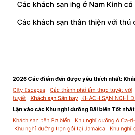
Các khách sạn ihg ở Nam Kinh có 
Các khách sạn thân thiện với thú
2026 Các điểm đến được yêu thích nhất: Khám
City Escapes
Các thành phố ẩm thực tuyệt vời
tuyết
Khách sạn Sân bay
KHÁCH SẠN NGHỈ 
Lặn vào các Khu nghỉ dưỡng Bãi biển Tốt nhất
Khách sạn bên Bờ biển
Khu nghỉ dưỡng ở Ca-ri
Khu nghỉ dưỡng trọn gói tại Jamaica
Khu nghỉ 