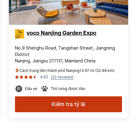
voco Nanjing Garden Expo
No.9 Shenghu Road, Tangshan Street, Jiangning
District
Nanjing, Jiangsu 211131, Mainland China
Cách trung tâm thành phố Nanjing13.97 mi (22.48 km)
4.50
(22 reviews)
Đậu xe
Thú cưng được Vào
Kiểm tra tỷ lệ