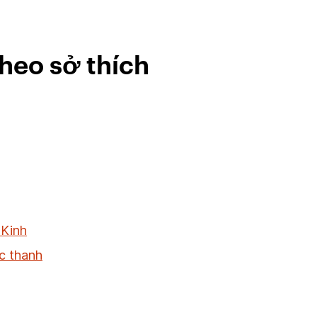
heo sở thích
 Kinh
c thanh