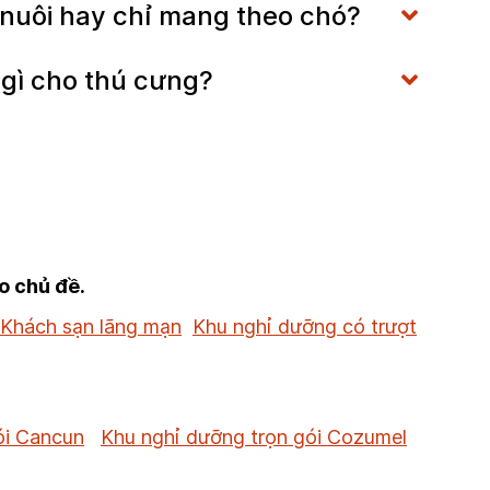
t nuôi hay chỉ mang theo chó?
 gì cho thú cưng?
o chủ đề.
Khách sạn lãng mạn
Khu nghỉ dưỡng có trượt
ói Cancun
Khu nghỉ dưỡng trọn gói Cozumel