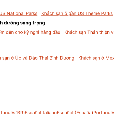
US National Parks
Khách sạn ở gần US Theme Parks
nh dưỡng sang trọng
ểm đến cho kỳ nghỉ hàng đầu
Khách sạn Thân thiện v
 sạn ở Úc và Đảo Thái Bình Dương
Khách sạn ở Mex
rtuguês(BR)
Español
Italiano
Español (España)
Portuguê