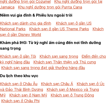
nghỉ dưỡng trọn gói Cozumel
Khu nghỉ dưỡng trọn gói tại
Jamaica
Khu nghỉ dưỡng trọn gói Punta Cana
Niềm vui gia đình & Phiêu lưu ngoài trời
Khách sạn dành cho gia đình
Khách sạn ở gần US
National Parks
Khách sạn ở gần US Theme Parks
Khách
sạn ở gần Disney World
Khám phá IHG: Từ kỳ nghỉ ấm cúng đến nơi tĩnh dưỡng
sang trọng
Khách sạn ở gần Tôi
Khách sạn sang trọng
Điểm đến cho
kỳ nghỉ hàng đầu
Khách sạn Thân thiện với Thú cưng
Khách sạn sang trọng đạt giải thưởng hàng đầu
Du lịch theo khu vực
Khách sạn ở Châu Âu
Khách sạn Châu Á
Khách sạn ở Úc
và Đảo Thái Bình Dương
Khách sạn ở Mexico và Trung
Mỹ
Khách sạn ở Nam Mỹ
Khách sạn ở Trung Đông
Khách sạn ở Châu Phi