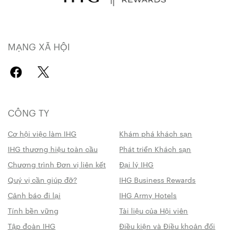
MẠNG XÃ HỘI
CÔNG TY
Cơ hội việc làm IHG
Khám phá khách sạn
IHG thương hiệu toàn cầu
Phát triển Khách sạn
Chương trình Đơn vị liên kết
Đại lý IHG
Quý vị cần giúp đỡ?
IHG Business Rewards
Cảnh báo đi lại
IHG Army Hotels
Tính bền vững
Tài liệu của Hội viên
Tập đoàn IHG
Điều kiện và Điều khoản đối