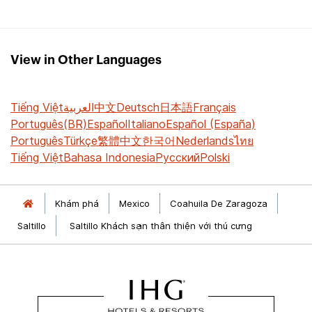
View in Other Languages
Tiếng Việt
العربية
中文
Deutsch
日本語
Français
Português(BR)
Español
Italiano
Español (España)
Português
Türkçe
繁體中文
한국어
Nederlands
ไทย
Tiếng Việt
Bahasa Indonesia
Русский
Polski
Khám phá
Mexico
Coahuila De Zaragoza
Saltillo
Saltillo Khách sạn thân thiện với thú cưng