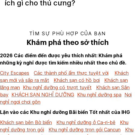
ích gì cho thú cưng?
TÌM SỰ PHÙ HỢP CỦA BẠN
Khám phá theo sở thích
2026 Các điểm đến được yêu thích nhất: Khám phá
những kỳ nghỉ được tìm kiếm nhiều nhất theo chủ đề.
City Escapes
Các thành phố ẩm thực tuyệt vời
Khách
sạn mới và sắp ra mắt
Khách sạn có hồ bơi
Khách sạn
lãng mạn
Khu nghỉ dưỡng có trượt tuyết
Khách sạn Sân
bay
KHÁCH SẠN NGHỈ DƯỠNG
Khu nghỉ dưỡng spa
Nơi
nghỉ ngơi chơi gôn
Lặn vào các Khu nghỉ dưỡng Bãi biển Tốt nhất của IHG
Khách sạn bên Bờ biển
Khu nghỉ dưỡng ở Ca-ri-bê
Khu
nghỉ dưỡng trọn gói
Khu nghỉ dưỡng trọn gói Cancun
Khu