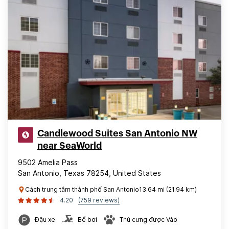
Candlewood Suites San Antonio NW
near SeaWorld
9502 Amelia Pass
San Antonio, Texas 78254, United States
Cách trung tâm thành phố San Antonio13.64 mi (21.94 km)
4.20
(759 reviews)
Đậu xe
Bể bơi
Thú cưng được Vào