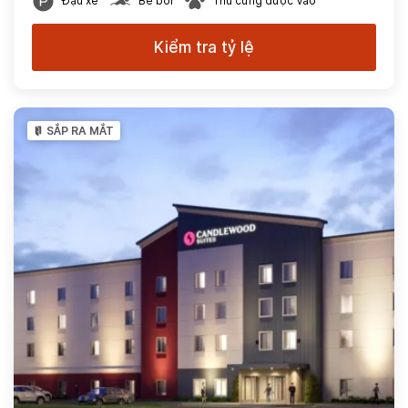
Đậu xe
Bể bơi
Thú cưng được Vào
Kiểm tra tỷ lệ
SẮP RA MẮT