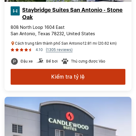
Staybridge Suites San Antonio - Stone
Oak
808 North Loop 1604 East
San Antonio, Texas 78232, United States
Cách trung tâm thành phố San Antonio12.81 mi (20.62 km)
4.10
(1305 reviews)
Đậu xe
Bể bơi
Thú cưng được Vào
Kiểm tra tỷ lệ