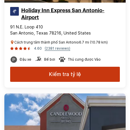
Holiday Inn Express San Antonio-
Airport
91 N.E. Loop 410
San Antonio, Texas 78216, United States
Cách trung tâm thành phố San Antonio6.7 mi (10.78 km)
4.60
(2381 reviews)
Đậu xe
Bể bơi
Thú cưng được Vào
Kiểm tra tỷ lệ