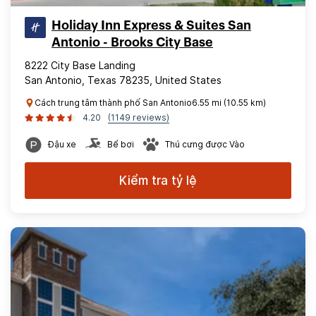
Holiday Inn Express & Suites San
Antonio - Brooks City Base
8222 City Base Landing
San Antonio, Texas 78235, United States
Cách trung tâm thành phố San Antonio6.55 mi (10.55 km)
4.20
(1149 reviews)
Đậu xe
Bể bơi
Thú cưng được Vào
Kiểm tra tỷ lệ