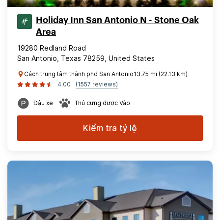
Holiday Inn San Antonio N - Stone Oak
Area
19280 Redland Road
San Antonio, Texas 78259, United States
Cách trung tâm thành phố San Antonio13.75 mi (22.13 km)
4.00
(1557 reviews)
Đậu xe
Thú cưng được Vào
Kiểm tra tỷ lệ