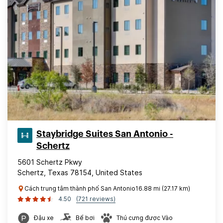
Staybridge Suites San Antonio -
Schertz
5601 Schertz Pkwy
Schertz, Texas 78154, United States
Cách trung tâm thành phố San Antonio16.88 mi (27.17 km)
4.50
(721 reviews)
Đậu xe
Bể bơi
Thú cưng được Vào