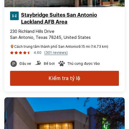
Staybridge Suites San Antonio
Lackland AFB Area
230 Richland Hills Drive
San Antonio, Texas 78245, United States
Cách trung tâm thành phố San Antonio9.15 mi (14.73 km)
4.60
(301 reviews)
Đậu xe
Bể bơi
Thú cưng được Vào
Kiểm tra tỷ lệ