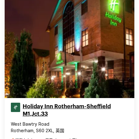
Holiday Inn Rotherham-Sheffield
M1,Jct.33
West Bawtry Road
Rotherham, S60 2XL, 英国