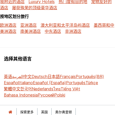
我附近的酒店
Luxury Hotels
热门度假目的地
宠物友好的
酒店
屡获殊荣的顶级豪华酒店
按地区划分旅行
欧洲酒店
亚洲酒店
澳大利亚和太平洋岛屿酒店
墨西哥和中
美洲酒店
南美洲酒店
中东酒店
非洲酒店
选择其他语言
英语
العربية
中文
Deutsch
日本語
Français
Português(BR)
Español
Italiano
Español (España)
Português
Türkçe
繁體中文
한국어
Nederlands
ไทย
Tiếng Việt
Bahasa Indonesia
Русский
Polski
探索更多
英国
奥尔弗里顿