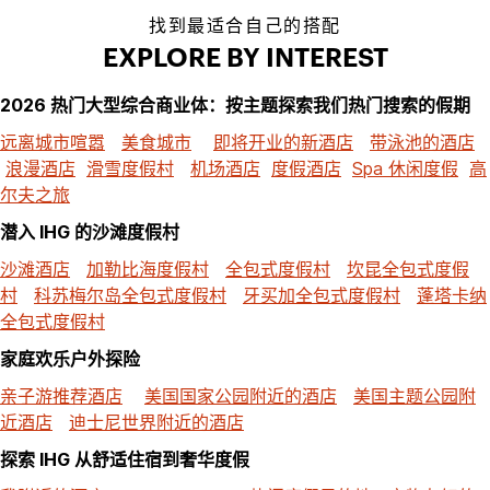
找到最适合自己的搭配
EXPLORE BY INTEREST
2026 热门大型综合商业体：按主题探索我们热门搜索的假期
远离城市喧嚣
美食城市
即将开业的新酒店
带泳池的酒店
浪漫酒店
滑雪度假村
机场酒店
度假酒店
Spa 休闲度假
高
尔夫之旅
潜入 IHG 的沙滩度假村
沙滩酒店
加勒比海度假村
全包式度假村
坎昆全包式度假
村
科苏梅尔岛全包式度假村
牙买加全包式度假村
蓬塔卡纳
全包式度假村
家庭欢乐户外探险
亲子游推荐酒店
美国国家公园附近的酒店
美国主题公园附
近酒店
迪士尼世界附近的酒店
探索 IHG 从舒适住宿到奢华度假