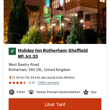
Holiday Inn Rotherham-Sheffield
M1,Jct.33
West Bawtry Road
Rotherham, S60 2XL, United Kingdom
21.34 mi (34.34 km) dari pusat kota Alfreton
4.20
(1982 reviews)
Parkir
Hewan Piaraan Diperbolehkan
Spa
Lihat Tarif