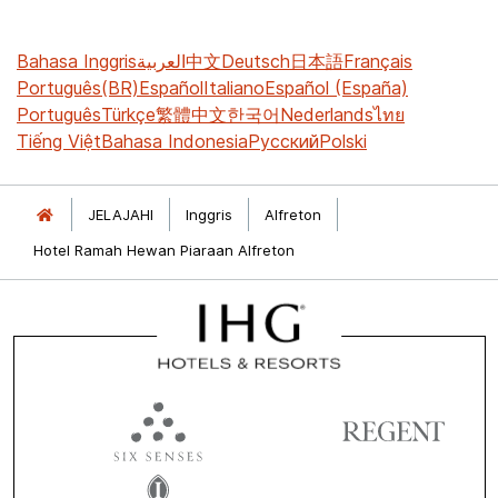
Bahasa Inggris
العربية
中文
Deutsch
日本語
Français
Português(BR)
Español
Italiano
Español (España)
Português
Türkçe
繁體中文
한국어
Nederlands
ไทย
Tiếng Việt
Bahasa Indonesia
Русский
Polski
JELAJAHI
Inggris
Alfreton
Hotel Ramah Hewan Piaraan Alfreton