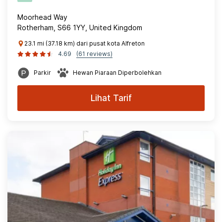
Moorhead Way
Rotherham, S66 1YY, United Kingdom
23.1 mi (37.18 km) dari pusat kota Alfreton
4.69
(61 reviews)
Parkir
Hewan Piaraan Diperbolehkan
Lihat Tarif