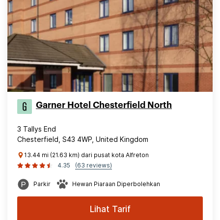
Garner Hotel Chesterfield North
3 Tallys End
Chesterfield, S43 4WP, United Kingdom
13.44 mi (21.63 km) dari pusat kota Alfreton
4.35
(63 reviews)
Parkir
Hewan Piaraan Diperbolehkan
Lihat Tarif