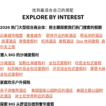
找到最适合自己的搭配
EXPLORE BY INTEREST
2026 热门大型综合商业体：按主题探索我们热门搜索的假期
远离城市喧嚣
美食城市
即将开业的新酒店
带泳池的酒店
浪漫酒店
滑雪度假村
机场酒店
度假酒店
Spa 休闲度假
高
尔夫之旅
潜入 IHG 的沙滩度假村
沙滩酒店
加勒比海度假村
全包式度假村
坎昆全包式度假
村
科苏梅尔岛全包式度假村
牙买加全包式度假村
蓬塔卡纳
全包式度假村
家庭欢乐户外探险
亲子游推荐酒店
美国国家公园附近的酒店
美国主题公园附
近酒店
迪士尼世界附近的酒店
探索 IHG 从舒适住宿到奢华度假