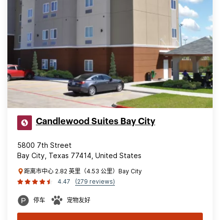
Candlewood Suites Bay City
5800 7th Street
Bay City, Texas 77414, United States
距离市中心 2.82 英里（4.53 公里）Bay City
4.47
(279 reviews)
停车
宠物友好