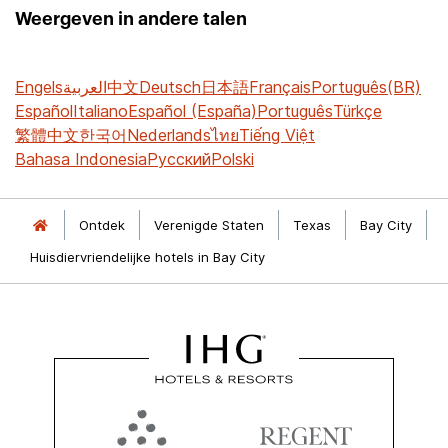
Weergeven in andere talen
Engels
العربية
中文
Deutsch
日本語
Français
Português(BR)
Español
Italiano
Español (España)
Português
Türkçe
繁體中文
한국어
Nederlands
ไทย
Tiếng Việt
Bahasa Indonesia
Русский
Polski
Ontdek
Verenigde Staten
Texas
Bay City
Huisdiervriendelijke hotels in Bay City