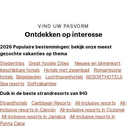
VIND UW PASVORM
Ontdekken op interesse
2026 Populaire bestemmingen: bekijk onze meest
gezochte vakanties op thema
Stedentrips
Great foodie Cities
Nieuwe en binnenkort
beschikbare hotels
Hotels met zwembad
Romantische
hotels
Skigebieden
Luchthavenhotels
RESORTHOTELS
Spa resorts
Golfvakanties
Duik in de beste strandresorts van IHG
Strandhotels
Caribbean Resorts
All-inclusive resorts
All-
inclusive resorts in Cancún
All-inclusive resorts in Cozumel
All-inclusive resorts in Jamaica
All-inclusive resorts in
Punta Cana